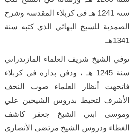
سنة 1241 هـ في كربلاء المقدسة وشرح
الصمدیة للشیخ البهائي الذي کتبه سنة
1341هـ.
توفي الشيخ شريف العلماء المازندراني
سنة 1245 هـ ، ودفن بداره في كربلاء
فاتجهت أنظار العلماء صوب النجف
الأشرف لتحيط بدروس الشيخين علي
وموسى ابني الشيخ جعفر كاشف
الغطاء ودروس الشيخ مرتضى الأنصاري