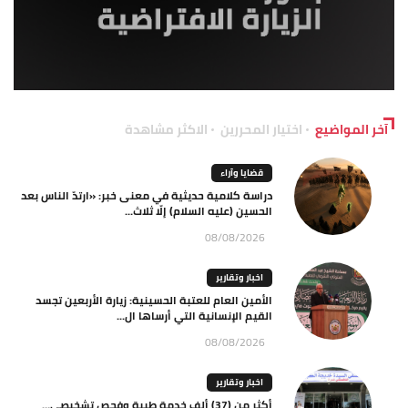
آخر المواضيع
اختيار المحررين
الاكثر مشاهدة
قضايا وآراء
دراسة كلامية حديثية في معنى خبر: «ارتدّ الناس بعد
الحسين (عليه السلام) إلّا ثلاث...
08/08/2026
اخبار وتقارير
الأمين العام للعتبة الحسينية: زيارة الأربعين تجسد
القيم الإنسانية التي أرساها ال...
08/08/2026
اخبار وتقارير
أكثر من (37) ألف خدمة طبية وفحص تشخيصي…