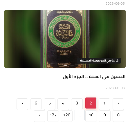
2023-06-05
قراءة في الموسوعة الحسينية
الحسين في السنة .. الجزء الأول
2023-06-03
7
6
5
4
3
2
1
‹
›
127
126
...
10
9
8