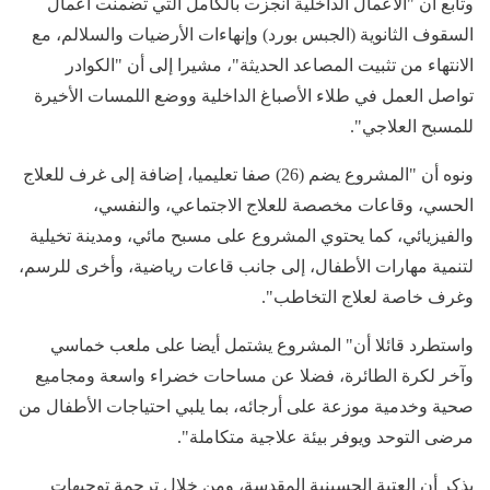
وتابع أن "الأعمال الداخلية أنجزت بالكامل التي تضمنت أعمال
السقوف الثانوية (الجبس بورد) وإنهاءات الأرضيات والسلالم، مع
الانتهاء من تثبيت المصاعد الحديثة"، مشيرا إلى أن "الكوادر
تواصل العمل في طلاء الأصباغ الداخلية ووضع اللمسات الأخيرة
للمسبح العلاجي".
ونوه أن "المشروع يضم (26) صفا تعليميا، إضافة إلى غرف للعلاج
الحسي، وقاعات مخصصة للعلاج الاجتماعي، والنفسي،
والفيزيائي، كما يحتوي المشروع على مسبح مائي، ومدينة تخيلية
لتنمية مهارات الأطفال، إلى جانب قاعات رياضية، وأخرى للرسم،
وغرف خاصة لعلاج التخاطب".
واستطرد قائلا أن" المشروع يشتمل أيضا على ملعب خماسي
وآخر لكرة الطائرة، فضلا عن مساحات خضراء واسعة ومجاميع
صحية وخدمية موزعة على أرجائه، بما يلبي احتياجات الأطفال من
مرضى التوحد ويوفر بيئة علاجية متكاملة".
يذكر أن العتبة الحسينية المقدسة، ومن خلال ترجمة توجيهات