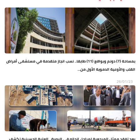
بمساحة (7) دونم وبواقع (11) طابقا.. نسب انجاز متقدمة في مستشفى أمراض
القلب والأوعية الدموية الأول من...
26/01/23
بعد تفقد ممثل المرجعية لمراحل انجازه في البصرة.. العتبة الحسينية تكشف