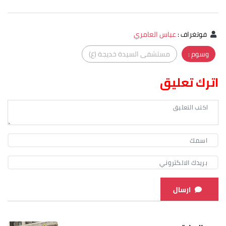
فوتغراف
:
عباس العامري
وسوم :
مستشفى السيدة خديجة (ع)
اترك تعليق
ارسال