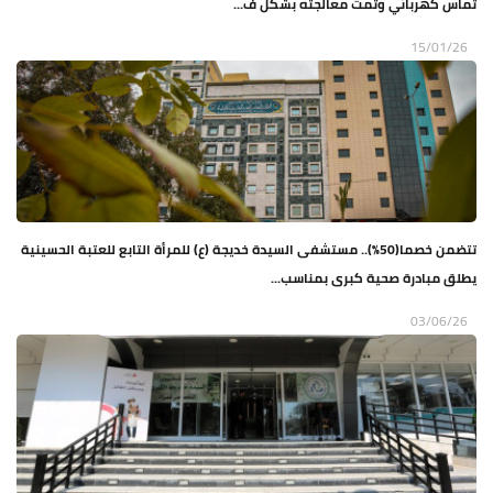
تماس كهربائي وتمت معالجته بشكل ف...
15/01/26
تتضمن خصما(50%).. مستشفى السيدة خديجة (ع) للمرأة التابع للعتبة الحسينية
يطلق مبادرة صحية كبرى بمناسب...
03/06/26