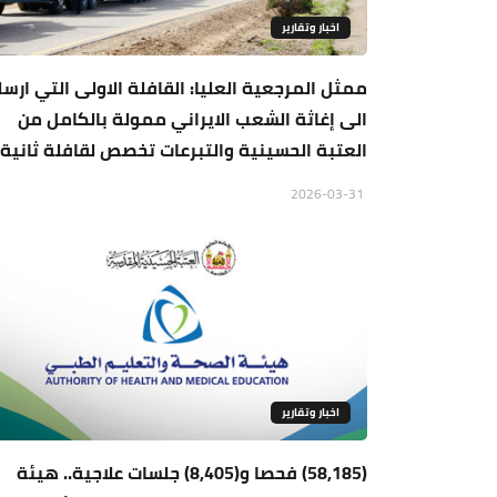
اخبار وتقارير
ممثل المرجعية العليا: القافلة الاولى التي ارس
الى إغاثة الشعب الايراني ممولة بالكامل من
العتبة الحسينية والتبرعات تخصص لقافلة ثانية
2026-03-31
اخبار وتقارير
(58,185) فحصا و(8,405) جلسات علاجية.. هيئة