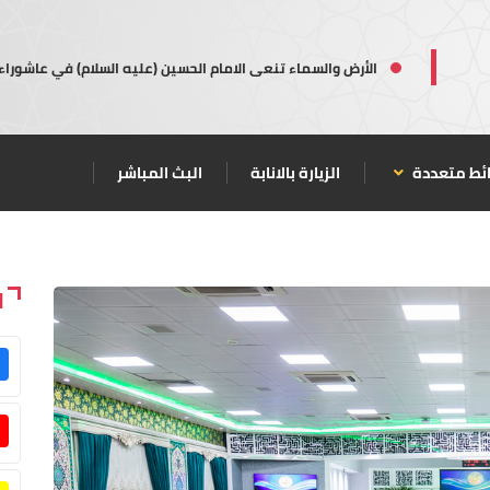
الأرض والسماء تنعى الامام الحسين (عليه السلام) في عاشوراء
ئط متعددة
الزيارة بالانابة
البث المباشر
ا