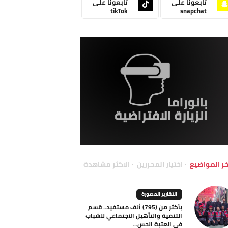
تابعونا على
تابعونا على
tikTok
snapchat
خر المواضيع
اختيار المحررين
الاكثر مشاهدة
التقارير المصورة
بأكثر من (795) ألف مستفيد.. قسم
التنمية والتأهيل الاجتماعي للشباب
في العتبة الحس...