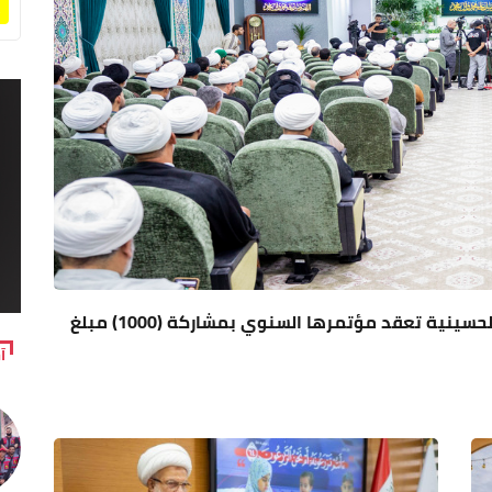
بالفيديو: استعدادا لشهر محرم الحرام.. العتبة الحسينية تعقد مؤتمرها السنوي بمشاركة (1000) مبلغ
آ