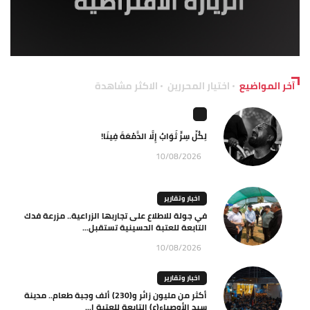
آخر المواضيع
اختيار المحررين
الاكثر مشاهدة
لِكُلِّ سِرٍّ ثَوَابٌ إِلَّا الدَّمْعَةَ فِينَا!
10/08/2026
اخبار وتقارير
في جولة للاطلاع على تجاربها الزراعية.. مزرعة فدك
التابعة للعتبة الحسينية تستقبل...
10/08/2026
اخبار وتقارير
أكثر من مليون زائر و(230) ألف وجبة طعام.. مدينة
سيد الأوصياء(ع) التابعة للعتبة ا...