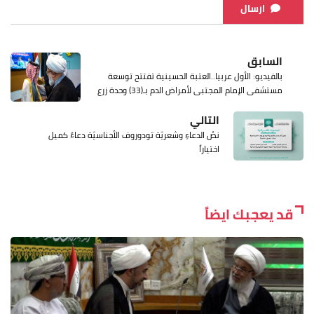
ارسال
السابق
بالفيديو: الأول عربيا..العتبة الحسينية تفتتح توسعة
مستشفى الإمام المجتبى لأمراض الدم بـ(33) وحدة زرع
التالي
نصُ الدعاءِ وشعريّة تودوروف الأجناسيّة دعاءً كميل
اختياراً
قد يعجبك ايضاً