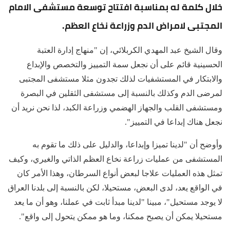
خلال كلمة له بمناسبة افتتاح توسعة مستشفى الامام
المجتبى لامراض الدم وزراعة نخاع العظم.
وقال الشيخ عبد المهدي الكربلائي، إن "منهاج إدارة العتبة
الحسينية قائم على أن نجعل سمة التمييز والتخصص والإبداع
والابتكار في المستشفيات لذلك تجدون مثلا مستشفى المجتبى
لمرضى الدم وكذلك بالنسبة إلى مستشفى الثقلين في البصرة
ومستشفى القلب والجهاز الهضمي وزراعة الكبد، لذا نحن نريد أن
نجعل هناك إبداعا في التمييز".
وأوضح أن "لدينا تميزا وإبداعا، والدليل على ذلك ما تقوم به
المستشفى من عمليات زراعة نخاع العظم الذاتي والغيري، وكيف
تمثل هذه العمليات علاجا لبعض أنواع السرطان، وهذا الأمر كان
في الواقع يعد، لدى البعض، مستحيلا، لكن بالنسبة إلى بلدنا العراق
لا يوجد مستحيل"، مبينا "لدينا مبدأ ثابت في عملنا، وهو أن ما يعد
مستحيلا يمكن أن يصبح ممكنا، وما هو ممكن يتحول إلى واقع".