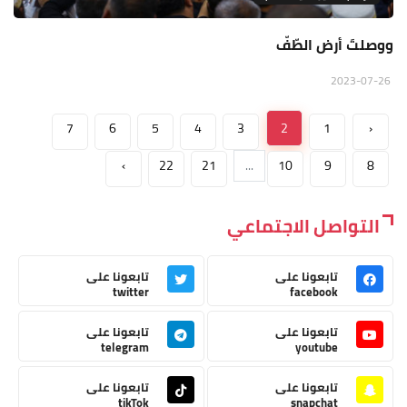
ووصلتَ أرض الطّفّ
2023-07-26
7
6
5
4
3
2
1
‹
›
22
21
...
10
9
8
التواصل الاجتماعي
تابعونا على
تابعونا على
twitter
facebook
تابعونا على
تابعونا على
telegram
youtube
تابعونا على
تابعونا على
tikTok
snapchat