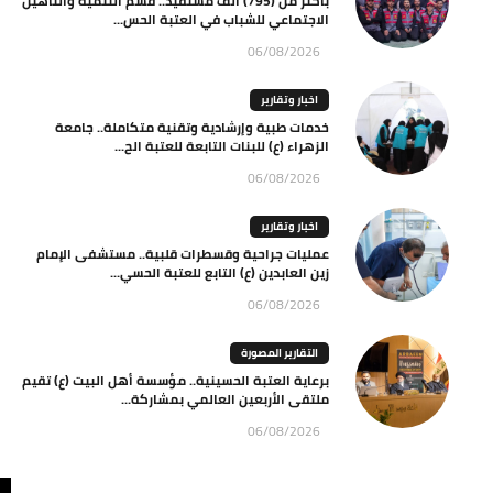
بأكثر من (795) ألف مستفيد.. قسم التنمية والتأهيل
الاجتماعي للشباب في العتبة الحس...
06/08/2026
اخبار وتقارير
خدمات طبية وإرشادية وتقنية متكاملة.. جامعة
الزهراء (ع) للبنات التابعة للعتبة الح...
06/08/2026
اخبار وتقارير
عمليات جراحية وقسطرات قلبية.. مستشفى الإمام
زين العابدين (ع) التابع للعتبة الحسي...
06/08/2026
التقارير المصورة
برعاية العتبة الحسينية.. مؤسسة أهل البيت (ع) تقيم
ملتقى الأربعين العالمي بمشاركة...
06/08/2026