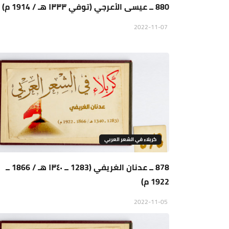
880 ــ عيسى الأعرجي (توفي ١٣٣٣ هـ / 1914 م)
2022-11-07
كربلاء في الشعر العربي
878 ــ عدنان الغريفي (1283 ــ ١٣٤٠ هـ / 1866 ــ
1922 م)
2022-11-05