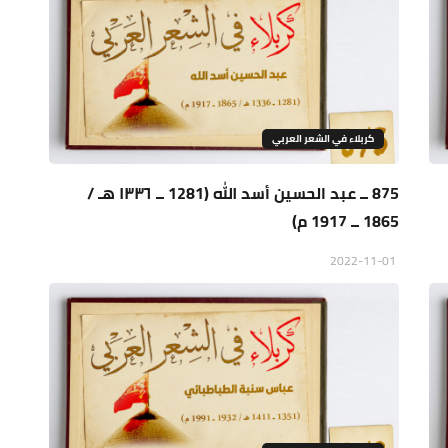
كربلاء في الشعر العربي
875 ــ عبد الحسين أسد الله (1281 ــ ١٣٣٦ هـ /
1865 ــ 1917 م)
2022-11-01