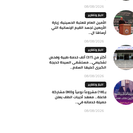
08/08/2026
اخبار وتقارير
الأمين العام للعتبة الحسينية: زيارة
الأربعين تجسد القيم الإنسانية التي
أرساها ال...
08/08/2026
اخبار وتقارير
أكثر من (37) ألف خدمة طبية وفحص
تشخيصي… مستشفى السيدة خديجة
الكبرى (عليها السلام...
08/08/2026
اخبار وتقارير
بـ(18) مشروعاً نوعياً و(80) مشاركة
فاعلة… معهد أديبات الطف يعلن
حصيلة خدماته في...
08/08/2026