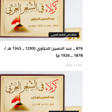
كربلاء في الشعر العربي
876 ــ عبد الحسين الحيّاوي (1295 ــ 1345 هـ /
1878 ــ 1926 م)
2022-11-02