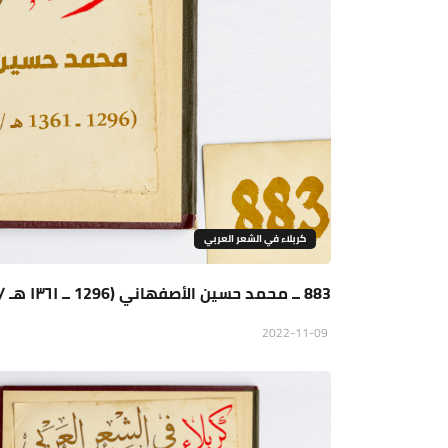
كربلاء في الشعر العربي
883 ــ محمد حسين الأصفهاني (1296 ــ ١٣٦١ هـ / 1878 ــ 1942 م)
2022-11-09