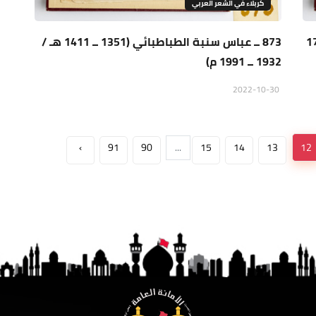
كربلاء في الشعر العربي
في 1151 هـ / 1738
873 ــ عباس سنبة الطباطبائي (1351 ــ 1411 هـ /
1932 ــ 1991 م)
2022-10-30
›
91
90
...
15
14
13
12