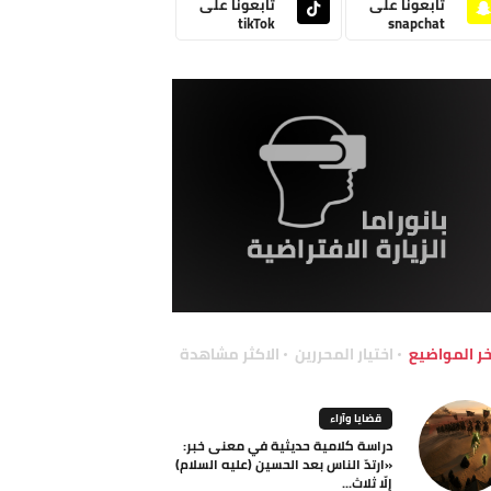
تابعونا على
تابعونا على
tikTok
snapchat
خر المواضيع
اختيار المحررين
الاكثر مشاهدة
قضايا وآراء
دراسة كلامية حديثية في معنى خبر:
«ارتدّ الناس بعد الحسين (عليه السلام)
إلّا ثلاث...