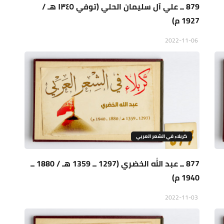
879 ــ علي آل سليمان الحلي (توفي ١٣٤٥ هـ /
1927 م)
2022-11-06
كربلاء في الشعر العربي
877 ــ عبد الله الخضري (1297 ــ 1359 هـ / 1880 ــ
1940 م)
2022-11-03