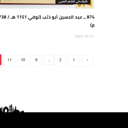
كربلاء في الشعر العربي
874 ــ عبد الحسين أبو ذئب (تو
م)
2022-10-31
11
10
9
...
2
1
‹