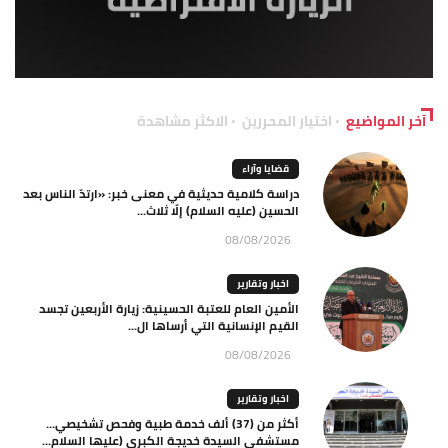
آخر المواضيع
اختيار المحررين
الاكثر مشاهدة
قضايا وآراء
دراسة كلامية حديثية في معنى خبر: «ارتدّ الناس بعد
الحسين (عليه السلام) إلّا ثلاث...
08/08/2026
اخبار وتقارير
الأمين العام للعتبة الحسينية: زيارة الأربعين تجسد
القيم الإنسانية التي أرساها ال...
08/08/2026
اخبار وتقارير
أكثر من (37) ألف خدمة طبية وفحص تشخيصي…
مستشفى السيدة خديجة الكبرى (عليها السلام...