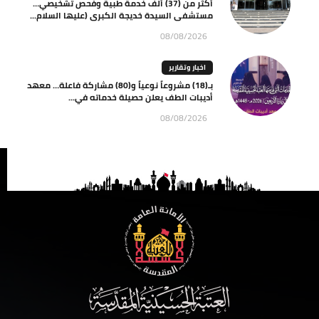
أكثر من (37) ألف خدمة طبية وفحص تشخيصي…
مستشفى السيدة خديجة الكبرى (عليها السلام...
08/08/2026
اخبار وتقارير
بـ(18) مشروعاً نوعياً و(80) مشاركة فاعلة… معهد
أديبات الطف يعلن حصيلة خدماته في...
08/08/2026