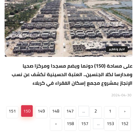
اخبار وتقارير
على مساحة (150) دونما ويضم مسجدا ومركزا صحيا
ومدارسا لكلا الجنسين.. العتبة الحسينية تكشف عن نسب
الإنجاز بمشروع مجمع إسكان الفقراء في كربلاء
2024-04-30
151
150
149
148
147
...
2
1
‹
›
158
157
...
153
152