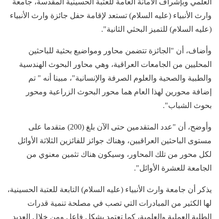
العلمي وبإشراف الأمانة العامة للعتبة الحسينية المقدسة، جامعة
وارث الأنبياء (عليه السلام) تستعد لإقامة حفل جائزة وارث الأنبياء
(عليه السلام) للتميز البحثي الثانية".
وأضاف، أن "الجائزة تتضمن محاور ومواضيع بحثية للباحثين
المحليين من الجامعات العراقية، وهي محاور البحوث الهندسية
والطبية والصحية والعلوم الصرفة والإنسانية"، مبينا أنه " تم
إضافة محورين لهذا العام هما محور البحوث الزراعية ومحور
بحوث الشباب".
وأوضح، أن "عدد المتقدمين حتى الآن بلغ (200) متقدما على
مستوى الباحثين العراقيين، وهناك جوائز للفائزين الثلاثة الأوائل
لكل محور من تلك المحاور، وسيكون هناك تثمين معنوي من
الجامعة للعشرة الأوائل".
يذكر أن جامعة وارث الأنبياء (عليه السلام) التابعة للعتبة الحسينية،
لها الكثير من المبادرات التي تصب في مصلحة تنمية قدرات
الطلبة العملية والعلمية، كما تعتمد بشكل فاعل ومن خلال العديد