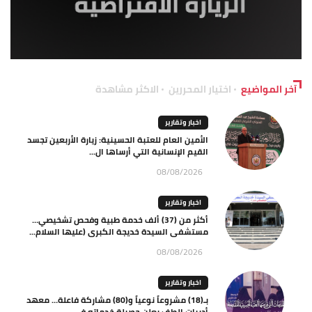
آخر المواضيع
اختيار المحررين
الاكثر مشاهدة
اخبار وتقارير
الأمين العام للعتبة الحسينية: زيارة الأربعين تجسد
القيم الإنسانية التي أرساها ال...
08/08/2026
اخبار وتقارير
أكثر من (37) ألف خدمة طبية وفحص تشخيصي…
مستشفى السيدة خديجة الكبرى (عليها السلام...
08/08/2026
اخبار وتقارير
بـ(18) مشروعاً نوعياً و(80) مشاركة فاعلة… معهد
أديبات الطف يعلن حصيلة خدماته في...