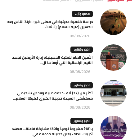
قضايا وآراء
دراسة كلامية حديثية في معنى خبر: «ارتدّ الناس بعد
الحسين (عليه السلام) إلّا ثلاث...
08/08/2026
اخبار وتقارير
الأمين العام للعتبة الحسينية: زيارة الأربعين تجسد
القيم الإنسانية التي أرساها ال...
08/08/2026
اخبار وتقارير
أكثر من (37) ألف خدمة طبية وفحص تشخيصي…
مستشفى السيدة خديجة الكبرى (عليها السلام...
08/08/2026
اخبار وتقارير
بـ(18) مشروعاً نوعياً و(80) مشاركة فاعلة… معهد
أديبات الطف يعلن حصيلة خدماته في...