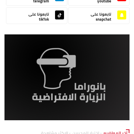
telegram
youtube
تابعونا على
تابعونا على
tikTok
snapchat
آخر المواضيع
اختيار المحررين
الاكثر مشاهدة