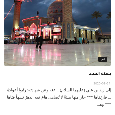
أدب
يقظة المجد
2020-09-21
إلى زيد بن علي (عليهما السلام) .. عنه وعن شهادته: رتّبوا أعوادَهُ
... فارتقاها *** حاز منها ميتةً لا تُضاهى هامَ فيه الدهرُ تـيـهاً فتاها
*** وه...