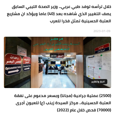
خلال ترأسه لوفد طبي عربي.. وزير الصحة الليبي السابق
يصف التغيير الذي شاهده بعد (40) عاما ويؤكد ان مشاريع
العتبة الحسينية تمثل فخرا للعرب
2023-01-09
اخبار وتقارير
(2500) عملية جراحية (مجانا) وبسعر مدعوم على نفقة
العتبة الحسينية.. مركز السيدة زينب (ع) للعيون أجرى
(70000) فحص خلال عام (2022)