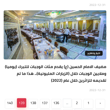
2022-12-31
اخبار وتقارير
مضيف الامام الحسين (ع) يقدم مئات الوجبات للتبرك (يوميا)
وملايين الوجبات خلال (الزيارات المليونية).. هذا ما تم
تقديمه للزائرين خلال عام (2022)
2022-12-31
140
139
138
137
136
...
2
1
‹