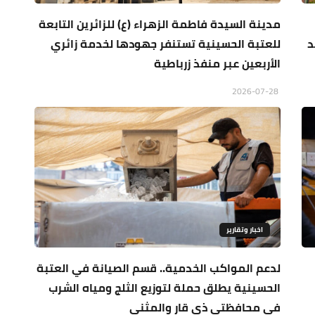
مدينة السيدة فاطمة الزهراء (ع) للزائرين التابعة
د
للعتبة الحسينية تستنفر جهودها لخدمة زائري
الأربعين عبر منفذ زرباطية
2026-07-28
اخبار وتقارير
لدعم المواكب الخدمية.. قسم الصيانة في العتبة
الحسينية يطلق حملة لتوزيع الثلج ومياه الشرب
في محافظتي ذي قار والمثنى