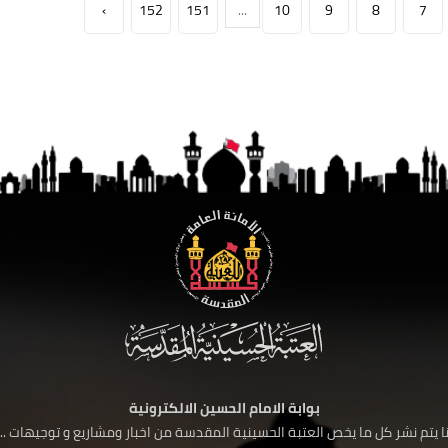
›
152
151
...
10
9
8
7
بوابة الامام الحسين الالكترونية
 يتم نشر كل ما يخص العتبة الحسينية المقدسة من اخبار ومشاريع و توجيهات ....