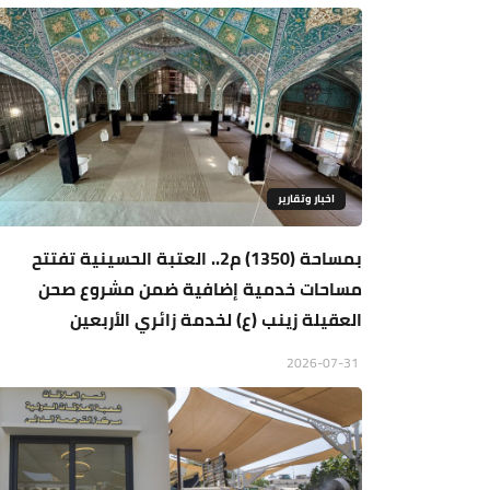
اخبار وتقارير
بمساحة (1350) م2.. العتبة الحسينية تفتتح
مساحات خدمية إضافية ضمن مشروع صحن
العقيلة زينب (ع) لخدمة زائري الأربعين
2026-07-31