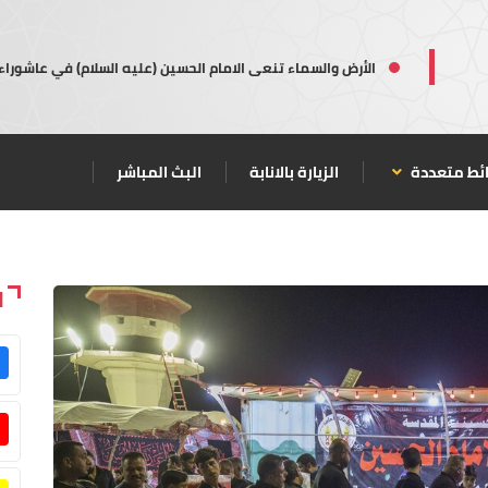
الأرض والسماء تنعى الامام الحسين (عليه السلام) في عاشوراء
ئط متعددة
الزيارة بالانابة
البث المباشر
ا