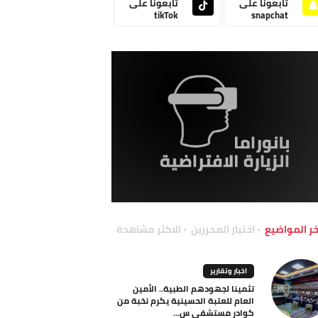
تابعونا على
تابعونا على
tikTok
snapchat
خر المواضيع
اختيار المحررين
الاكثر مشاهدة
اخبار وتقارير
تثمينا لجهودهم الطبية.. الأمين
العام للعتبة الحسينية يكرم نخبة من
كوادر مستشفى س...