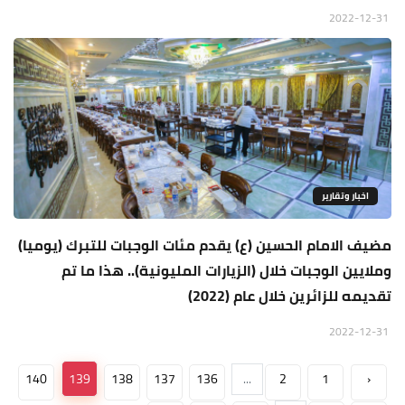
2022-12-31
اخبار وتقارير
مضيف الامام الحسين (ع) يقدم مئات الوجبات للتبرك (يوميا)
وملايين الوجبات خلال (الزيارات المليونية).. هذا ما تم
تقديمه للزائرين خلال عام (2022)
2022-12-31
140
139
138
137
136
...
2
1
‹