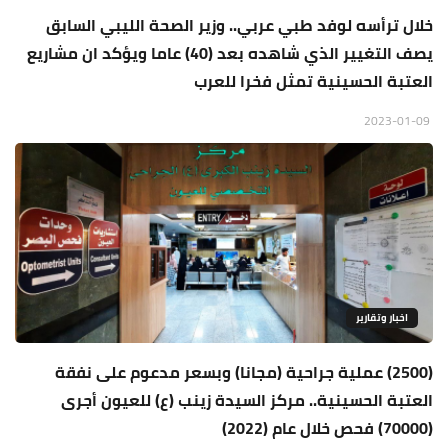
خلال ترأسه لوفد طبي عربي.. وزير الصحة الليبي السابق
يصف التغيير الذي شاهده بعد (40) عاما ويؤكد ان مشاريع
العتبة الحسينية تمثل فخرا للعرب
2023-01-09
اخبار وتقارير
(2500) عملية جراحية (مجانا) وبسعر مدعوم على نفقة
العتبة الحسينية.. مركز السيدة زينب (ع) للعيون أجرى
(70000) فحص خلال عام (2022)