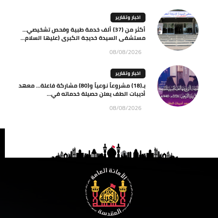
اخبار وتقارير
أكثر من (37) ألف خدمة طبية وفحص تشخيصي…
مستشفى السيدة خديجة الكبرى (عليها السلام...
08/08/2026
اخبار وتقارير
بـ(18) مشروعاً نوعياً و(80) مشاركة فاعلة… معهد
أديبات الطف يعلن حصيلة خدماته في...
08/08/2026