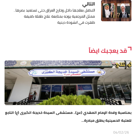
التالي
التكفل بعلاجها داخل وخارج العراق حتى تستعيد بصرها..
ممثل المرجعية يوجه بمتابعة علاج طفلة كفيفة
ظهرت في انشودة دينية
قد يعجبك ايضاً
بمناسبة ولادة الإمام المهدي (عج).. مستشفى السيدة خديجة الكبرى (ع) التابع
للعتبة الحسينية يطلق مبادرة...
04/02/26