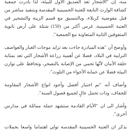
منه، إن "الأشجار تعد الصديق الاول للبيئة، لذا بادرت جمعية
كشافة الوارث التابعة للعتبة الحسينية المقدسة وبتنفيذ مباشر من
قبل مفوضية كربلاء، وبالتنسيق مع قسم الزينة والتشجير في
العتبة الحسينية، غرس أكثر من (150) شتلة على أرض ثانوية
المتفوقين الثانية المتعاونة مع الجمعية".
وأوضح أن "هذه المبادرة جاءت بعد تزايد موجات الغبار والعواصف
الترابية في البلاد، فضلا عن أهمية زراعة الأشجار التي تعد بمثابة
حلقة الأمان لأنّها تحمي من الإصابة بالتصحر، وتحافظ على توازن
البيئة فضلا عن حماية الأجواء من التلوث".
وأضاف أنه "تم اختيار أفضل وأجود انواع الأشجار المقاومة
للجفاف، وذات تحمل عالٍ لجميع فصول السنة".
وأشار الى ان "الأيام القادمة ستشهد حملة مماثلة في مدارس
أخرى".
يذكر ان العتبة الحسينية المقدسة تولي اهتماما واسعا بحملات