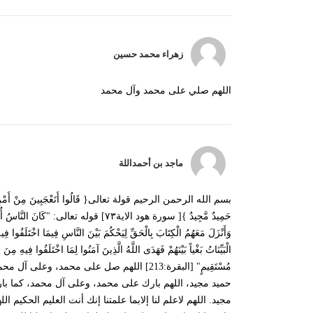
زهراء محمد حسين
اللهم صلي على محمد وآل محمد
ماجد بن أحمداللة
بسم الله الرحمن الرحيم قولة تعالى{ قَالُوا أَتَعْجَبِينَ مِنْ أَمْرِ اللَّهِ ۖ رَح
حَمِيدٌ مَّجِيدٌ }[ سورة هود الاية٧٣] قوله تعالى: "ك
وَأَنْزَلَ مَعَهُمُ الْكِتَابَ بِالْحَقِّ لِيَحْكُمَ بَيْنَ النَّاسِ فِيمَا اخْتَلَفُوا فِيه
الْبَيِّنَاتُ بَغْياً بَيْنَهُمْ فَهَدَى اللَّهُ الَّذِينَ آمَنُوا لِمَا اخْتَلَفُوا فِيهِ مِ
مُسْتَقِيمٍ" [البقرة:213] اللهم صل على محمد،
حميد مجيد، اللهم بارك على محمد، وعلى آل محمد، كما بار
مجيد. اللهم لاعلم لنا إلابما علمتنا إنك أنت العليم الحكيم الل