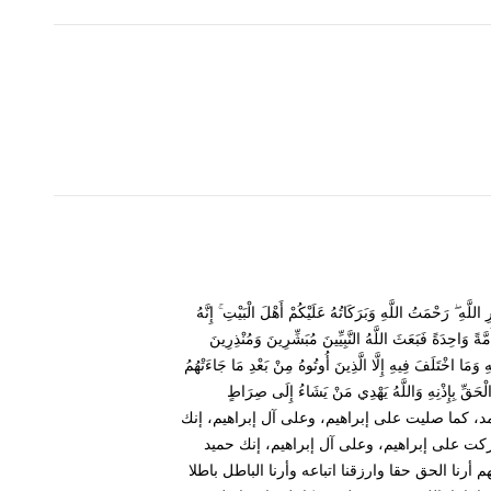
ْمَتُ اللَّهِ وَبَرَكَاتُهُ عَلَيْكُمْ أَهْلَ الْبَيْتِ ۚ إِنَّهُ
َانَ النَّاسُ أُمَّةً وَاحِدَةً فَبَعَثَ اللَّهُ النَّبِيِّينَ مُبَشِّرِينَ وَمُنْذِرِينَ
ِ وَمَا اخْتَلَفَ فِيهِ إِلَّا الَّذِينَ أُوتُوهُ مِنْ بَعْدِ مَا جَاءَتْهُمُ
نَ الْحَقِّ بِإِذْنِهِ وَاللَّهُ يَهْدِي مَنْ يَشَاءُ إِلَى صِرَاطٍ
 وعلى آل محمد، كما صليت على إبراهيم، وعلى آل إبراهيم، إنك
كت على إبراهيم، وعلى آل إبراهيم، إنك حميد
هم أرنا الحق حقا وارزقنا اتباعه وأرنا الباطل باطلا