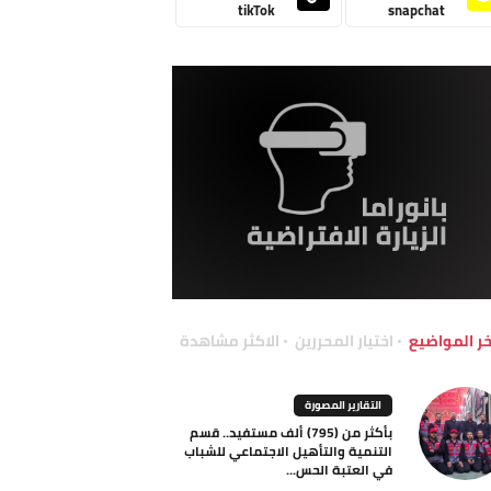
tikTok
snapchat
خر المواضيع
اختيار المحررين
الاكثر مشاهدة
التقارير المصورة
بأكثر من (795) ألف مستفيد.. قسم
التنمية والتأهيل الاجتماعي للشباب
في العتبة الحس...