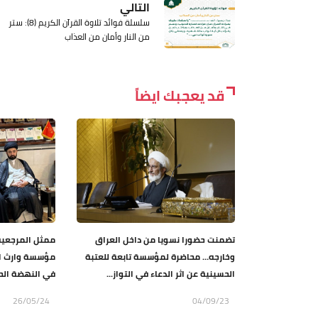
التالي
سلسلة فوائد تلاوة القرآن الكريم (8): ستر
من النار وأمان من العذاب
قد يعجبك ايضاً
تضمنت حضورا نسويا من داخل العراق
ممثل المرجعية 
وخارجه… محاضرة لمؤسسة تابعة للعتبة
مؤسسة وارث الا
الحسينية عن اثر الدعاء في التواز...
في النهضة الحس
26/05/24
04/09/23