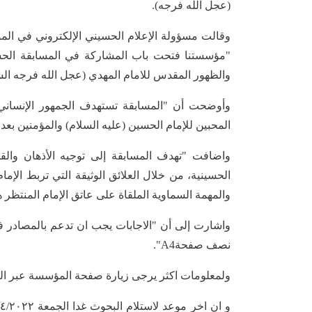
(عجل الله فرجه).
وقالت مسؤولة الإعلام الحسيني الإلكتروني في ال
"مؤسستنا فتحت باب المشاركة في المسابقة الحسي
والظهور المقدس للامام المهدي (عجل الله فرجه ال
وأوضحت أن "المسابقة تستهدف الجمهور الإنسان
المحبين للإمام الحسين (عليه السلام) والمؤمنين بعدال
واضافت "تهدف المسابقة إلى توجيه الأذهان والق
الحسينية، من خلال العلائق الوثيقة التي تربط الإما
والمهمة السماوية الملقاة على عاتق الإمام المنتظر ه
واشارت إلى أن "الاجابات يجب ان تدعم بالمصادر فيم
نصف صفحةA4".
ولمعلومات اكثر يرجى زيارة صفحة المؤسسة عبر الرابط التالي book.com/warethanbia