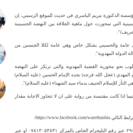
مؤسسة الدكتورة مريم الياسري في حديث للموقع الرسمي، إن
نية التي تمحورت حول ماهية العلاقة بين النهضة الحسينية
شريف)".
ي عامة والحسيني بشكل خاص وهي عامة لكلا الجنسين من
ة الدولة المهدوية".
لوب نحو محورية القضية المهدوية والتي ترتكز على النهضة
م المهدي (عجل الله فرجه) بجده الإمام الحسين (عليه السلام)
ي الثأر للإسلام الحنيف بدماء سيد الشهداء (عليه السلام)".
ا اذا كانت مقتبسة من رواية على ان لا تتجاوز الاجابة مقدار
https://www.face/
و ان اخر موعد لاستلام البحوث غدا الجمعة ٢٩/٤/٢٠٢٢ عبر رقم التليجرام الخاص بالمركز ٠٧٨١٣٠٥٣٨٣١ او عبر