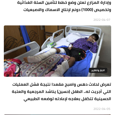
وإدارة المزارع تعلن وضع خطط لتأمين السلة الغذائية
وتخصيص (1000) دونم لإنتاج الاسماك والاصبعيات
2022-04-07
اخبار وتقارير
تعرض لحادث دهس واصبح مقعدا نتيجة فشل العمليات
التي أجريت له.. الطفل (حسين) يناشد المرجعية والعتبة
الحسينية تتكفل بعلاجه لإعادته لوضعه الطبيعي
2022-04-05