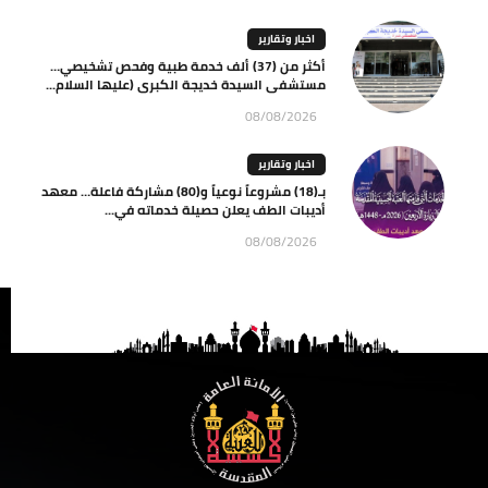
اخبار وتقارير
أكثر من (37) ألف خدمة طبية وفحص تشخيصي…
مستشفى السيدة خديجة الكبرى (عليها السلام...
08/08/2026
اخبار وتقارير
بـ(18) مشروعاً نوعياً و(80) مشاركة فاعلة… معهد
أديبات الطف يعلن حصيلة خدماته في...
08/08/2026