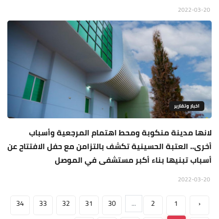
2022-03-20
اخبار وتقارير
لانها مدينة منكوبة ومحط اهتمام المرجعية وأسباب
أخرى.. العتبة الحسينية تكشف بالتزامن مع حفل الافتتاح عن
أسباب تبنيها بناء أكبر مستشفى في الموصل
2022-03-20
34
33
32
31
30
...
2
1
‹