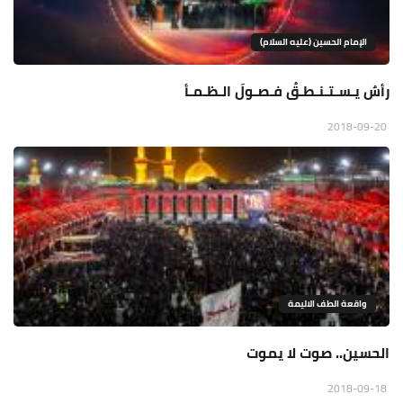
الإمام الحسين (عليه السلام)
رأسٌ يـسـتـنـطـقُ فـصـولَ الـظـمـأ
2018-09-20
واقعة الطف الاليمة
الحسين.. صوت لا يموت
2018-09-18