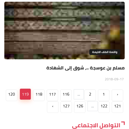
واقعة الطف الاليمة
مسلم بن عوسجة .., شوق إلى الشهادة
2018-09-17
120
119
118
117
116
...
2
1
‹
›
127
126
...
122
121
التواصل الاجتماعي