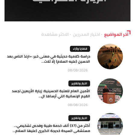
آخر المواضيع
اختيار المحررين
الاكثر مشاهدة
قضايا وآراء
دراسة كلامية حديثية في معنى خبر: «ارتدّ الناس بعد
الحسين (عليه السلام) إلّا ثلاث...
08/08/2026
اخبار وتقارير
الأمين العام للعتبة الحسينية: زيارة الأربعين تجسد
القيم الإنسانية التي أرساها ال...
08/08/2026
اخبار وتقارير
أكثر من (37) ألف خدمة طبية وفحص تشخيصي…
مستشفى السيدة خديجة الكبرى (عليها السلام...