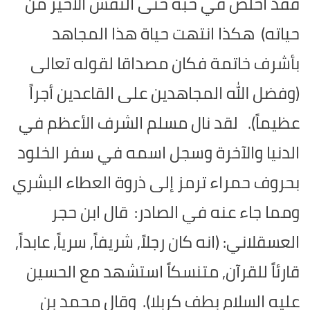
فقد أخلص في حبه حتى النفس الأخير من
حياته)
هكذا انتهت حياة هذا المجاهد
بأشرف خاتمة فكان مصداقا لقوله تعالى
(وفضل الله المجاهدين على القاعدين أجراً
عظيماً).
لقد نال مسلم الشرف الأعظم في
الدنيا والآخرة وسجل اسمه في سفر الخلود
بحروف حمراء ترمز إلى ذروة العطاء البشري
ومما جاء عنه في الصادر:
قال ابن حجر
العسقلاني: (انه كان رجلاً, شريفاً, سرياً, عابداً,
قارئاً للقرآن, متنسكاً استشهد مع الحسين
عليه السلام بطف كربلا).
وقال محمد بن