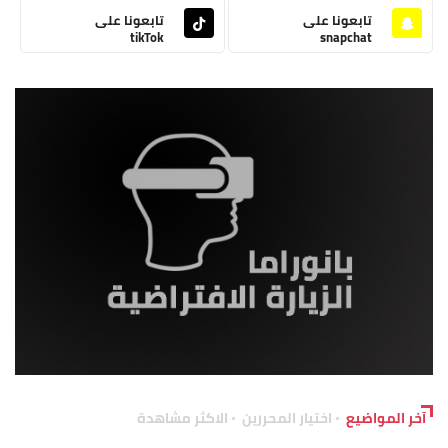
تابعونا على
تابعونا على
tikTok
snapchat
آخر المواضيع
اختيار المحررين
الاكثر مشاهدة