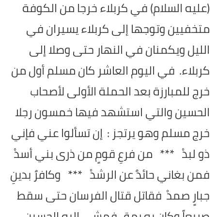
(عليه السلام) في كربلاء خرجا من الكوفة
متخفيين وتوجها إلى كربلاء يسيران في
الليل ويكمنان في النهار حتى وصلا إلى
كربلاء.
في اليوم العاشر كان مسلم أول من
خرج للمبارزة بعد الحملة الأولى لأصحاب
الحسين والتي استشهد فيها خمسون رجلا
خرج مسلم وهو يرتجز :
إن تسألوا عني فإني
ذو لبدْ *** من فرعِ قومٍ من ذرى بني أسدْ
فمن بغاني حائدٌ عن الرشدْ *** وكافرٌ بدينِ
جبارٍ صمدْ
فقاتل قتال الفرسان حتى سقط
صريعاً وكان به رمق فمشى إليه الحسين