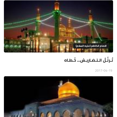
الامام الكاظم (عليه السلام)
تُـرتِّـلُ الـتـضـاريـسُ... خُـطـاه
2017-04-19