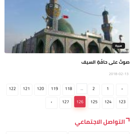
سيرة
صوتٌ على حافّةِ السيف
2018-02-13
122
121
120
119
118
...
2
1
‹
›
127
126
125
124
123
التواصل الاجتماعي