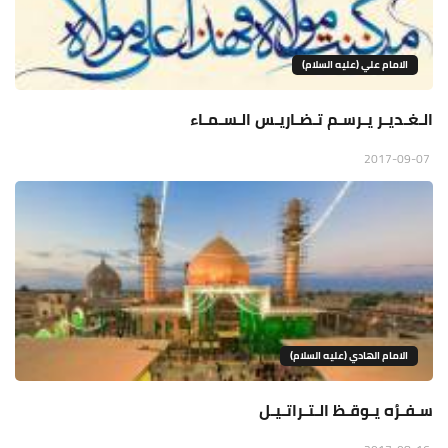
الامام علي (عليه السلام)
الـغـديـر يـرسـم تـضـاريـس الـسـمـاء
2017-09-07
الامام الهادي (عليه السلام)
سـفـرُه يـوقـظ الـتـراتـيـل