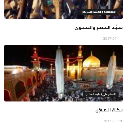
الانتفاضة و الحشد وسبايكر
سـيِّـد الـنـصـرِ والـفـتـوى
2017-07-11
الامام علي (عليه السلام)
بـكـاءُ الـمـآذِن
2017-06-18