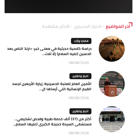
آخر المواضيع
اختيار المحررين
الاكثر مشاهدة
قضايا وآراء
دراسة كلامية حديثية في معنى خبر: «ارتدّ الناس بعد
الحسين (عليه السلام) إلّا ثلاث...
08/08/2026
اخبار وتقارير
الأمين العام للعتبة الحسينية: زيارة الأربعين تجسد
القيم الإنسانية التي أرساها ال...
08/08/2026
اخبار وتقارير
أكثر من (37) ألف خدمة طبية وفحص تشخيصي…
مستشفى السيدة خديجة الكبرى (عليها السلام...
08/08/2026