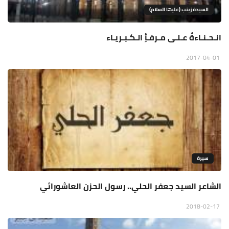
السيدة زينب (عليها السلام)
انـحـنـاءةٌ عـلـى مـرفـأِ الـكـبـريـاء
2017-04-01
سيرة
الشاعر السيد جعفر الحلي.. رسول الحزن العاشورائي
2018-02-17