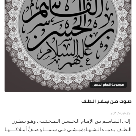
موسوعة الامام الحسين
صـوت مـن سِـفـر الـطـف
2017-09-29
إلـى الـقـاسـم بـن الإمـام الـحـسـن الـمـجـتـبـى وهـو يـطـرز
الـطـف بـدمـاء الـشـهـادةمـشـى فـي سـمـــاءٍ صـفَّ أمـلاكَــــهـا