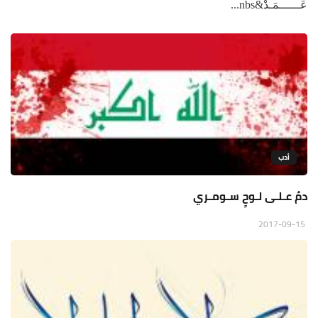
عَــــــمَـدْ&nbs...
أدب
دمٌ عـلـى لـوحٍ سـومـري
2017-09-15