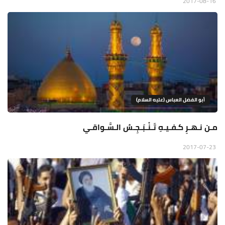
2017-08-16
أبو الفضل العباس (عليه السلام)
مـن نـهـرِ كـفـيـهِ تَـنْـبَـجِـسُ الـسَّـواقـي
2017-07-23