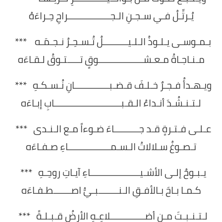
يُـرتِّـلُ فـي سـجـنِ الـجـــــــــــــــــراحِ حِـراءَهُ
بـمـوسـى يـلـوذُ الـلـيــــــــــلُ تُـسـحِـرُ نـجـمَـه ***
مـنـاجـاةُ مـعـشــــــــــــــــــوقٍ تـــــتـوقُ لـقـاءَه
ويـهـدأُ فـجـرٌ خـلـفَ قـضـبــــــــــــــانِ نُـسـكـهِ ***
لـتـنـشُـدَ أنـداءُ الـقـبـــــــــــــــــــــــــــابِ إبـاءَه
عـلـى فـتـرةٍ قـد جــــــــــاءَ ضـوءاً مـع الـنـدى ***
تـصـوغُ سـلالاتُ الـسـمـــــــــــــــــاءِ صـفـاءَه
يـبـوحُ إلـى الأشـيــــــــــــــــــــاءِ آيـاتِ روحِـهِ ***
كـمـا بـاحَ بـالأفـقِ الـنــــــــبـيُّ اصـــــــطـفـاءَه
لـتـنـبـتَ مـن أضــــــــــــــلاعِـهِ الأرضُ قـبـلـةً ***