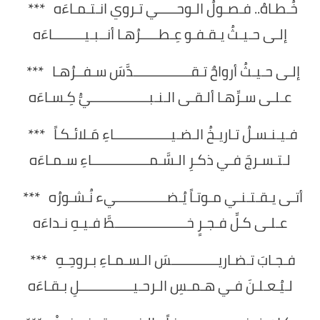
خُـطـاهُ.. فـصـولُ الـوحـــــي تـروي انـتـمـاءَه ***
إلـى حـيـثُ يـقـفـو عِـطـــــرُهـا أنــبـيـــــــــاءَه
إلـى حـيـثُ أرواحٌ تـقــــــــــــــــدَّسَ سـفــرُهـا ***
عـلـى سـرِّهـا ألـقـى الـنـبــــــــــــــــيُّ كِـسـاءَه
فـيـنـسـلُ تـاريـخُ الـضـيــــــــــــــــاءِ مَـلائـكـاً ***
لـتـسـرجَ فـي ذكـرِ الـسَّـمــــــــــــــــاءِ سـمـاءَه
أتـى يـقـتـنـي مـوتـاً يُـضــــــــــــــيء نُـشـورُه ***
عـلـى كـلِّ فـجـرٍ خــــــــــــــــــــطَّ فـيـهِ نـداءَه
فـجـابَ تـضـاريـــــــــــــسَ الـسـمـاءِ بـروحِـهِ ***
لـيُـعـلـنَ فـي هـمـسِ الـرحـيـــــــــــــــلِ بـقـاءَه