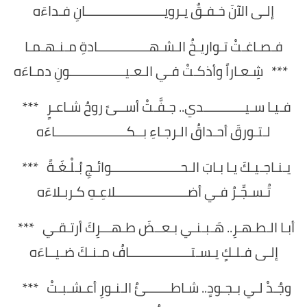
إلـى الآنَ خـفـقٌ يـرويـــــــــــــــــــــــانِ فـداءَه
فـصـاغـتْ تـواريـخُ الـشـهـــــــــــــــادةِ مـنـهـمـا
*** شِـعـاراً وأذكـتْ فـي الـعـيــــــــــــــــونِ دمـاءَه
فـيـا سـيــــــــــــدي.. جـفَّـتْ أســىً روحُ شـاعـرٍ ***
لـتـورقَ أحـداقُ الـرجـاءِ بــكـــــــــــــــــــــاءَه
يـنـاجـيـكَ يـا بـابَ الـحــــــــــــــــــــوائـجِ بُـلْـغَـةً ***
تُـسـجِّـرُ فـي أضـــــــــــــــــــــلاعِـهِ كـربـلاءَه
أبـا الـطـهـرِ.. هَـبـنـي بـعــضَ طـهـــرِكَ أرتـقـي ***
إلـى فـلـكٍ يـسـتــــــــــــــــــافُ مـنـكَ ضـيــاءَه
وجُـدْ لـي بـجـودٍ.. شـاطـــــــئُ الـنـورِ أعـشـبـتْ ***