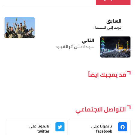
السابق
بَـريـد إلـى الـسـمـاء
التالي
سـجـدة عـلـى أثـر الـقـيـود
قد يعجبك ايضاً
التواصل الاجتماعي
تابعونا على
تابعونا على
twitter
facebook