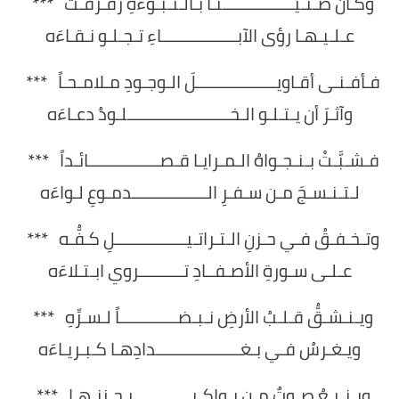
وكـان ضـنـيــــــــــــــــنـاً بـالـنـبـوءةِ رفـرفـتْ ***
عـلـيـهـا رؤى الآبـــــــــــــــــاءِ تـجـلـو نـقـاءَه
فـأفـنـى أقـاويــــــــــــــــــلَ الـوجـودِ مـلامـحـاً ***
وآثـرَ أن يـتـلـو الـخـــــــــــــــــــــــلـودُ دعـاءَه
فـشـبَّـتْ بـنـجـواهُ الـمـرايـا قـصــــــــــــــــائـداً ***
لـتـنـسـجَ مـن سـفـرِ الـــــــــــــــــدمـوعِ لـواءَه
وتـخـفـقُ فـي حـزنِ الـتـراتـيــــــــــــــــلِ كـفُّـه ***
عـلـى سـورةِ الأصـفــادِ تــــــــــروي ابـتـلاءَه
ويـنـشـقُّ قـلـبُ الأرضِ نـبـضـــــــــــــاً لـسـرِّهِ ***
ويـغـرسُ فـي بـغـــــــــــــــــــدادِهـا كـبـريـاءَه
ويـنـبـعُ صـوتٌ مـن بـواكـيـــــــــــــرِ حـزنِـهـا ***