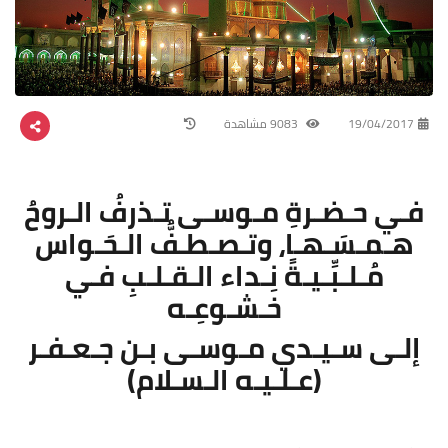
19/04/2017
9083 مشاهدة
فـي حـضـرةِ مـوسـى تـذرفُ الـروحُ
هـمـسَـهـا، وتـصـطـفُّ الـحَـواس
مُـلـبِّـيـةً نِـداء الـقـلـبِ فـي
خـشـوعِـه
إلـى سـيـدي مـوسـى بـن جـعـفـر
(عـلـيـه الـسـلام)