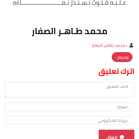
عـلـيـه قـلـوبٌ تـسـتـدرُّ نـمــــــــــــــــــــــــــاءَه
محمد طـاهـر الصفار
:
محمد طاهر الصفار
وسوم :
اترك تعليق
ارسال