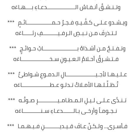
وتـنـشـقُ أنـفـاسُ الـــــــــــــــــــدعـاءِ بــــهـاءَه
ويـشـدو عـلـى كـفَّـيـهِ فـجـرُ حـمـــــــــــــــــائـمٍ ***
لـتـذرفَ مـن نـبـضِ الـرفـيــــــــــفِ رثــــــاءَه
وتـفـتـحُ مـن أشـذاهُ بـــــــــــــــــــــــابُ حـوائـجٍ ***
فـتـشـرقُ أحـلامُ الـعـيـونِ سـخـــــــــــــــــــاءَه
عـلـيـهـا لأجـيــــــــــــــــــــالِ الـدمـوعِ شـواطئٌ ***
تُـظـلِّـلـهـا الأمـلاكُ تـدلـو عـطـــــــــــــــــــاءَه
تـنـدَّى عـلـى لـيـلِ الـمـطـامـيـــــــــــــرِ صـوتُـه ***
نـجـومـاً وأرخـى بـالـــــــدعـاءِ سـنــــــــــــاءَه
فـأسـرى... ولـكـنْ عـافَ قـيـديــــــــــنِ فـيـهـمـا ***