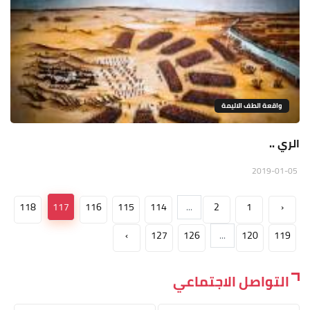
واقعة الطف الاليمة
الري ..
2019-01-05
118
117
116
115
114
...
2
1
‹
›
127
126
...
120
119
التواصل الاجتماعي