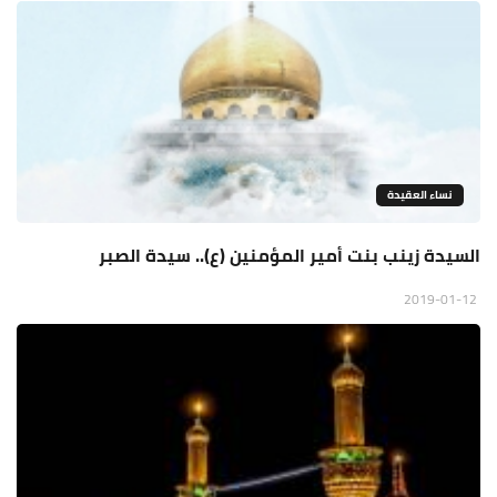
نساء العقيدة
السيدة زينب بنت أمير المؤمنين (ع).. سيدة الصبر
2019-01-12