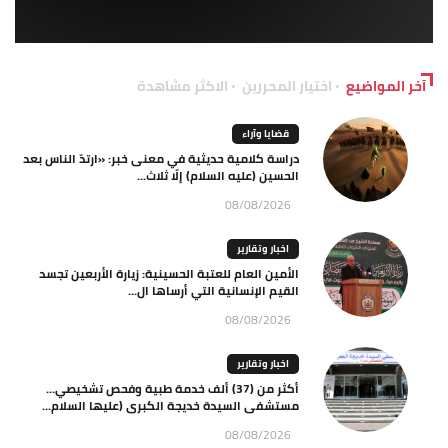
آخر المواضيع
اختيار المحررين
الاكثر مشاهدة
قضايا وآراء
دراسة كلامية حديثية في معنى خبر: «ارتدّ الناس بعد
الحسين (عليه السلام) إلّا ثلاث...
08/08/2026
اخبار وتقارير
الأمين العام للعتبة الحسينية: زيارة الأربعين تجسد
القيم الإنسانية التي أرساها ال...
08/08/2026
اخبار وتقارير
أكثر من (37) ألف خدمة طبية وفحص تشخيصي…
مستشفى السيدة خديجة الكبرى (عليها السلام...
08/08/2026