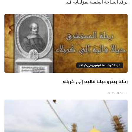
يرفد الساحة العلمية بمؤلفاته ف...
الرحالة والمستشرقون في كربلاء
رحلة بيترو ديللا ڤاليه إلى كربلاء
2019-02-03