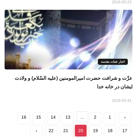
2018-05-23
اخبار عتبات مقدسه
عزّت و شرافت حضرت امیرالمومنین (علیه السّلام) و ولادت
ایشان در خانه خدا
2018-03-31
...
16
15
14
13
2
1
‹
›
22
21
20
19
18
17