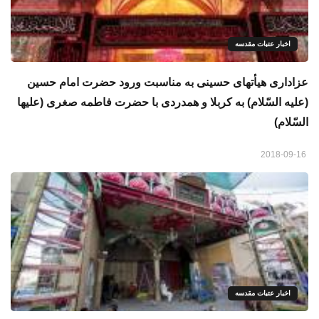
اخبار عتبات مقدسه
عزاداری هیأتهای حسینی به مناسبت ورود حضرت امام حسین
(علیه السّلام) به کربلا و همدردی با حضرت فاطمه صغری (علیها
السّلام)
2018-09-16
اخبار عتبات مقدسه