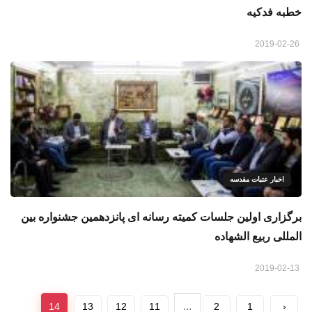
خطبه فدکیه
2019-02-26
اخبار عتبات مقدسه
برگزاری اولین جلسات کمیته رسانه ای پانزدهمین جشنواره بین
المللی ربیع الشهاده
2019-02-13
...
14
13
12
11
2
1
‹