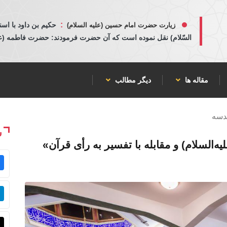
:
حكيم بن داود با اسن
زیارت حضرت امام حسین (علیه السلام)
السّلام) نقل نموده است كه آن حضرت فرمودند: حضرت فاطمه (عليها
مقاله ها
دیگر مطالب
قدسه
ش
‌السلام) و مقابله با تفسیر به رأی قرآن»