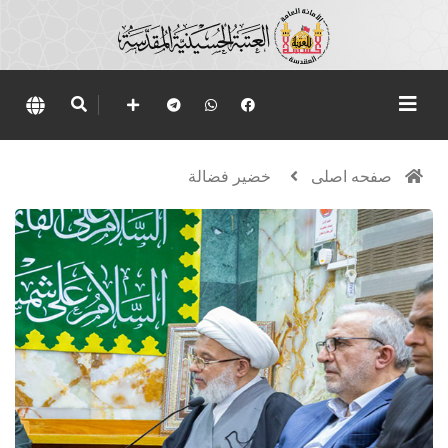
صفحه اصلی
خضير فضالة