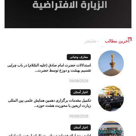
آخرین مطالب
شایعتر
معارف وحیانی
استدلالات حضرت امام صادق (علیه السّلام) در باب چرایی
تقسیم بهشت و دوزخ توسط حضرت...
06/08/2026
اخبار آستان
تکمیل مقدمات برگزاری دهمین همایش علمی بین المللی
زیارت اربعین با محوریت هشت حوزه...
06/08/2026
اخبار آستان
ادامه روند ارائه خدمات درمانی به زائران اربعین با سامانه