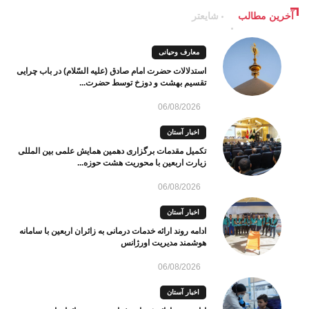
آخرین مطالب
شایعتر
معارف وحیانی
استدلالات حضرت امام صادق (علیه السّلام) در باب چرایی
تقسیم بهشت و دوزخ توسط حضرت...
06/08/2026
اخبار آستان
تکمیل مقدمات برگزاری دهمین همایش علمی بین المللی
زیارت اربعین با محوریت هشت حوزه...
06/08/2026
اخبار آستان
ادامه روند ارائه خدمات درمانی به زائران اربعین با سامانه
هوشمند مدیریت اورژانس
06/08/2026
اخبار آستان