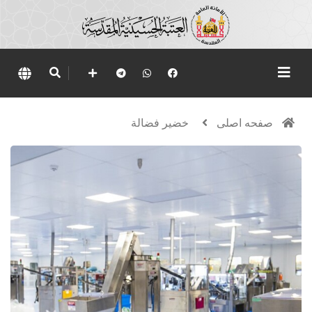
صفحه اصلی
خضير فضالة