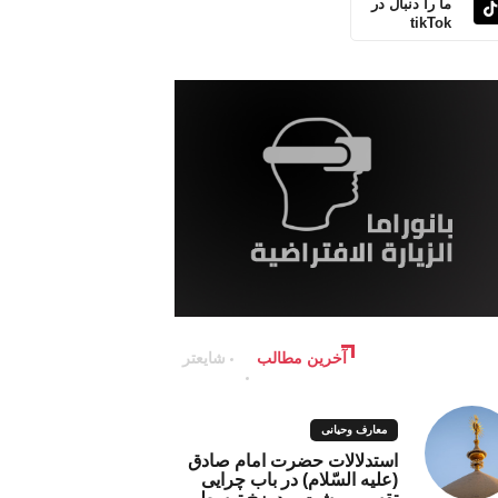
ما را دنبال در
tikTok
آخرین مطالب
شایعتر
معارف وحیانی
استدلالات حضرت امام صادق
(علیه السّلام) در باب چرایی