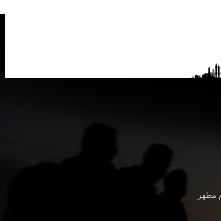
م مطهر