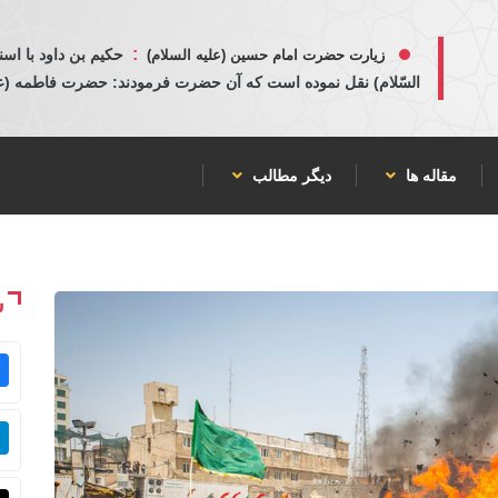
:
حكيم بن داود با اسن
زیارت حضرت امام حسین (علیه السلام)
السّلام) نقل نموده است كه آن حضرت فرمودند: حضرت فاطمه (عليها
مقاله ها
دیگر مطالب
ش