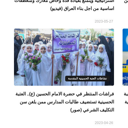
من
استراتيجية ويتمتع بقيادة فذة وخاض معارك ومنعطفات
اساسية من اجل بناء العراق (فيديو)
2023-05-27
نشاطات العتبة الحسينية المقدسة
بة
فراشات المنتظر في حضرة الامام الحسين (ع).. العتبة
ة
الحسينية تستضيف طالبات المدارس ممن بلغن سن
التكليف الشرعي (صور)
2023-04-26