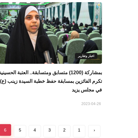
اخبار وتقارير
بمشاركة (1200) متسابق ومتسابقة.. العتبة الحسيني
تكرم الفائزين بمسابقة حفظ خطبة السيدة زينب (ع)
في مجلس يزيد
2023-04-26
6
5
4
3
2
1
‹