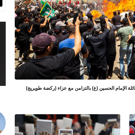
لة الإمام الحسين (ع) بالتزامن مع عزاء (ركضة طويريج)