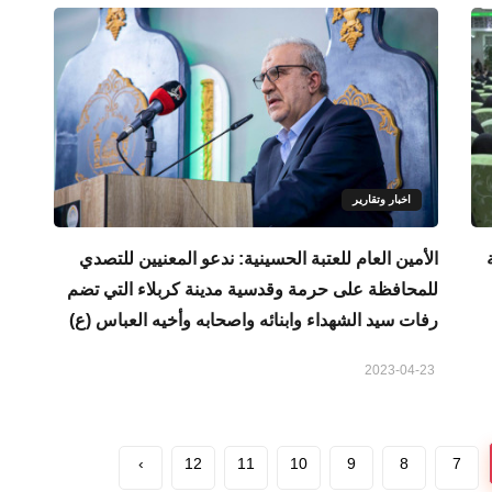
اخبار وتقارير
ة
الأمين العام للعتبة الحسينية: ندعو المعنيين للتصدي
للمحافظة على حرمة وقدسية مدينة كربلاء التي تضم
رفات سيد الشهداء وابنائه واصحابه وأخيه العباس (ع)
2023-04-23
›
12
11
10
9
8
7