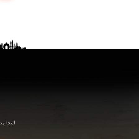
اینجا م