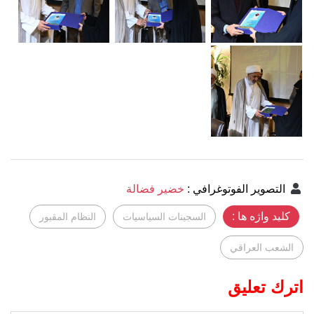
التصوير الفوتوغرافي
:
خضير فضالة
کلید واژه ها :
السجينات السياسيات
النظام المقبور
الشعب العراقي
اترك تعليق