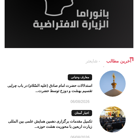
آخرین مطالب
شایعتر
معارف وحیانی
استدلالات حضرت امام صادق (علیه السّلام) در باب چرایی
تقسیم بهشت و دوزخ توسط حضرت...
06/08/2026
اخبار آستان
تکمیل مقدمات برگزاری دهمین همایش علمی بین المللی
زیارت اربعین با محوریت هشت حوزه...
06/08/2026