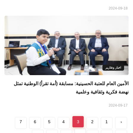
2024-09-18
اخبار وتقارير
الأمين العام للعتبة الحسينية: مسابقة (أمة تقرأ) الوطنية تمثل
نهضة فكرية وثقافية وعلمية
2024-09-17
7
6
5
4
3
2
1
‹