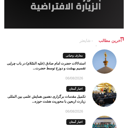
آخرین مطالب
شایعتر
معارف وحیانی
استدلالات حضرت امام صادق (علیه السّلام) در باب چرایی
تقسیم بهشت و دوزخ توسط حضرت...
06/08/2026
اخبار آستان
تکمیل مقدمات برگزاری دهمین همایش علمی بین المللی
زیارت اربعین با محوریت هشت حوزه...
06/08/2026
اخبار آستان