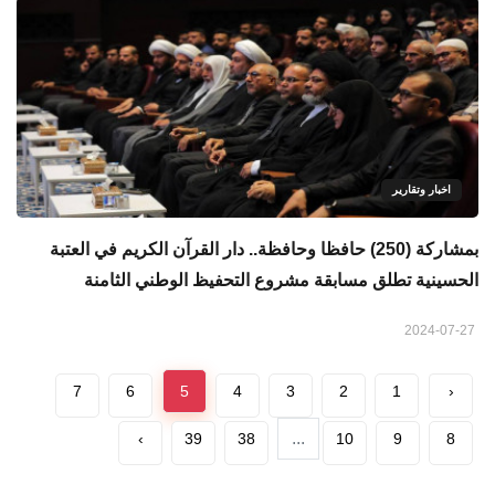
اخبار وتقارير
بمشاركة (250) حافظا وحافظة.. دار القرآن الكريم في العتبة
الحسينية تطلق مسابقة مشروع التحفيظ الوطني الثامنة
2024-07-27
7
6
5
4
3
2
1
‹
...
›
39
38
10
9
8