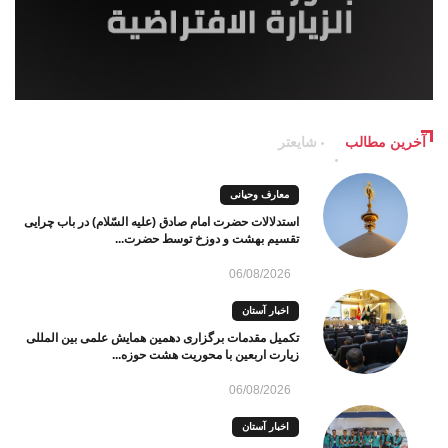
آخرین مطالب
شایعتر
معارف وحیانی
استدلالات حضرت امام صادق (علیه السّلام) در باب چرایی
تقسیم بهشت و دوزخ توسط حضرت...
06/08/2026
اخبار آستان
تکمیل مقدمات برگزاری دهمین همایش علمی بین المللی
زیارت اربعین با محوریت هشت حوزه...
06/08/2026
اخبار آستان