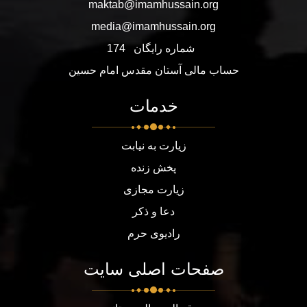
maktab@imamhussain.org
media@imamhussain.org
شماره رایگان
174
حساب مالی آستان مقدس امام حسین
خدمات
زیارت به نیابت
پخش زنده
زیارت مجازی
دعا و ذکر
رادیوی حرم
صفحات اصلی سایت