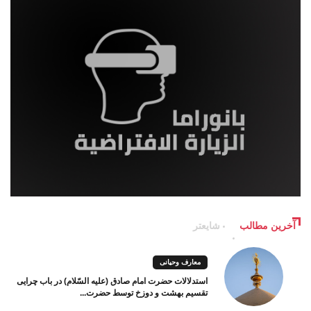
آخرین مطالب
شایعتر
معارف وحیانی
استدلالات حضرت امام صادق (علیه السّلام) در باب چرایی
تقسیم بهشت و دوزخ توسط حضرت...