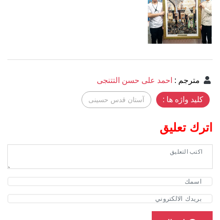
مترجم
:
احمد علی حسن التتنجی
کلید واژه ها :
آستان قدس حسینی
اترك تعليق