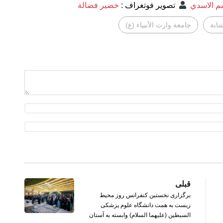
 الاسدي
تصوير فوتغراف
:
خضير فضالة
شابة
جامعة وارث الأنبياء (ع)
قبلی
برگزاری نخستین کنفرانس روز محیط
زیست به همت دانشگاه علوم پزشکی
السبطین (علیهما السلام) وابسته به آستان