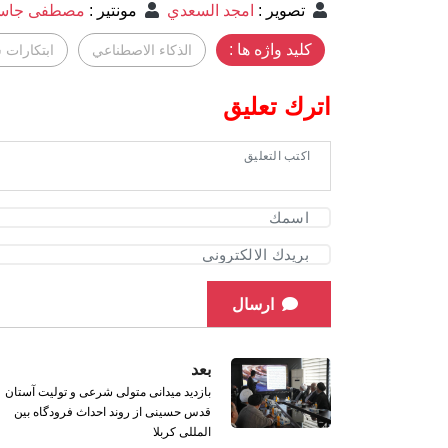
تصوير
:
امجد السعدي
مونتير
:
مصطفى جاسم
کلید واژه ها :
الذكاء الاصطناعي
ابتكارات 
اترك تعليق
ارسال
بعد
بازدید میدانی متولی شرعی و تولیت آستان
قدس حسینی از روند احداث فرودگاه بین
المللی کربلا