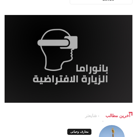
آخرین مطالب
شایعتر
معارف وحیانی