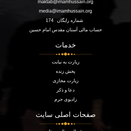
maktab@imamhussain.org
media@imamhussain.org
شماره رایگان
174
حساب مالی آستان مقدس امام حسین
خدمات
زیارت به نیابت
پخش زنده
زیارت مجازی
دعا و ذکر
رادیوی حرم
صفحات اصلی سایت