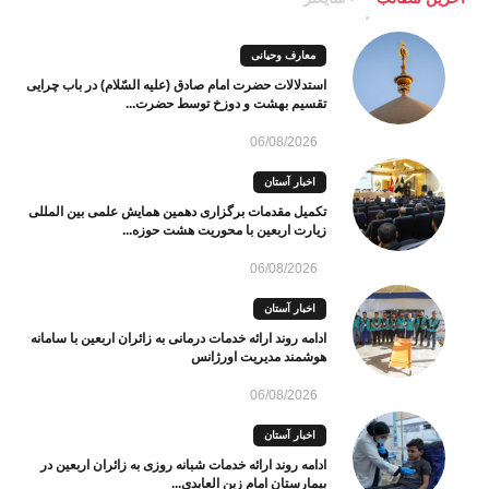
معارف وحیانی
استدلالات حضرت امام صادق (علیه السّلام) در باب چرایی
تقسیم بهشت و دوزخ توسط حضرت...
06/08/2026
اخبار آستان
تکمیل مقدمات برگزاری دهمین همایش علمی بین المللی
زیارت اربعین با محوریت هشت حوزه...
06/08/2026
اخبار آستان
ادامه روند ارائه خدمات درمانی به زائران اربعین با سامانه
هوشمند مدیریت اورژانس
06/08/2026
اخبار آستان
ادامه روند ارائه خدمات شبانه روزی به زائران اربعین در
بیمارستان امام زین العابدی...