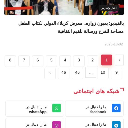
اخبار وتقارير
بالفيديو: بعيون زواره.. معرض كربلاء الدولي لكتاب الطفل
مساحة للفرح ورسالة للقيم الثقافية
2025-10-02
‹
8
7
6
5
4
3
2
1
...
›
46
45
10
9
شبکه های اجتماعی
ما را دنبال در
ما را دنبال در
whatsApp
facebook
ما را دنبال در
ما را دنبال در