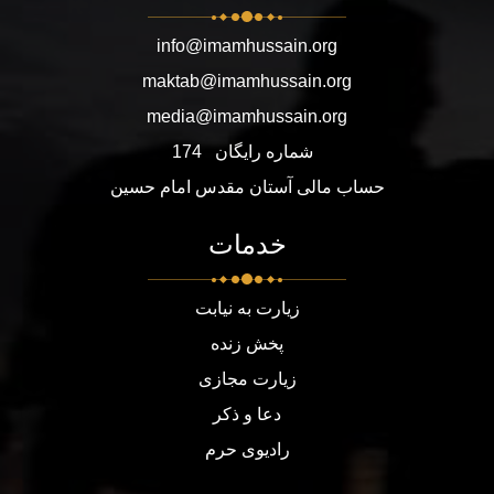
info@imamhussain.org
maktab@imamhussain.org
media@imamhussain.org
شماره رایگان
174
حساب مالی آستان مقدس امام حسین
خدمات
زیارت به نیابت
پخش زنده
زیارت مجازی
دعا و ذکر
رادیوی حرم