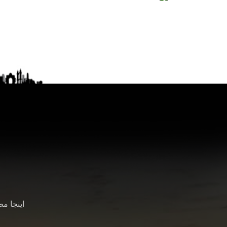
اینجا م