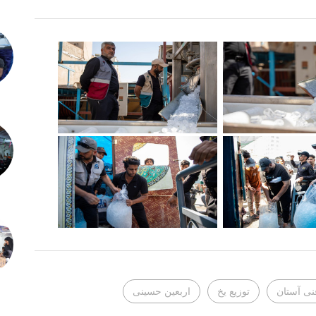
ی آستان
توزیع یخ
اربعین حسینی