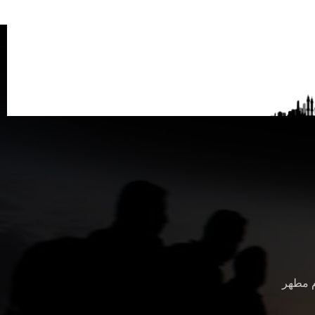
م مطهر