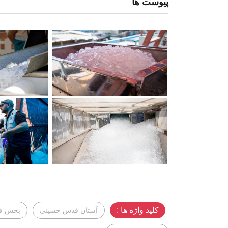
پیوست ها
کلید واژه ها :
آستان قدس حسینی
بخش فن