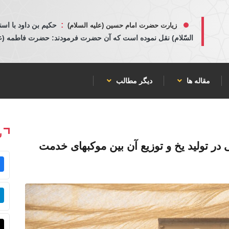
:
حكيم بن داود با اسن
زیارت حضرت امام حسین (علیه السلام)
السّلام) نقل نموده است كه آن حضرت فرمودند: حضرت فاطمه (عليها
مقاله ها
دیگر مطالب
ش
 تولید یخ و توزیع آن بین موکبهای خدمت