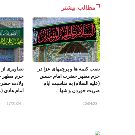
مطالب بیشتر
نصب کتیبه ها و پرچمهای عزا در
تصاویری از آ
حرم مطهر حضرت امام حسین
حرم مطهر ح
(علیه السلام) به مناسبت ایام
ولادت حضرت
ضربت خوردن و شها...
امام هادی (عل
17/01/24
12/04/23