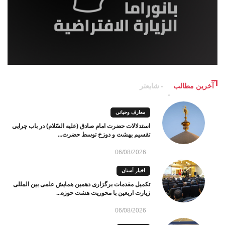
آخرین مطالب
شایعتر
معارف وحیانی
استدلالات حضرت امام صادق (علیه السّلام) در باب چرایی
تقسیم بهشت و دوزخ توسط حضرت...
06/08/2026
اخبار آستان
تکمیل مقدمات برگزاری دهمین همایش علمی بین المللی
زیارت اربعین با محوریت هشت حوزه...
06/08/2026