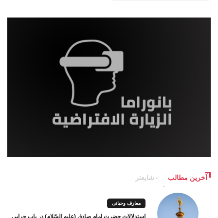
آخرین مطالب
شایعتر
معارف وحیانی
استدلالات حضرت امام صادق (علیه السّلام) در باب چرایی