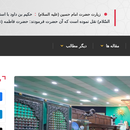
:
حكيم بن داود با اسن
زیارت حضرت امام حسین (علیه السلام)
السّلام) نقل نموده است كه آن حضرت فرمودند: حضرت فاطمه (عليها
مقاله ها
دیگر مطالب
ش