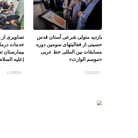
بازدید متولی شرعی آستان قدس
تصاويرى از ی
حسینی از فعالیتهای سومین دوره
خدمات درمان
مسابقات بین المللی خط عربی
بیمارستان ت
«موسم الوارث»
(عليه السلام)
11/08/24
13/12/25