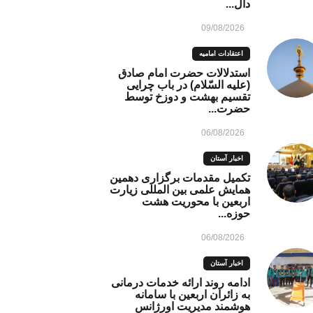
دال...
09/08/2026
اعتقادات امامیه
استدلالات حضرت امام صادق
(علیه السّلام) در باب چرایی
تقسیم بهشت و دوزخ توسط
حضرت...
06/08/2026
اخبار آستان
تکمیل مقدمات برگزاری دهمین
همایش علمی بین المللی زیارت
اربعین با محوریت هشت
حوزه...
06/08/2026
اخبار آستان
ادامه روند ارائه خدمات درمانی
به زائران اربعین با سامانه
هوشمند مدیریت اورژانس