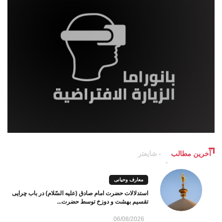
آخرین مطالب
شایعتر
معارف وحیانی
استدلالات حضرت امام صادق (علیه السّلام) در باب چرایی
تقسیم بهشت و دوزخ توسط حضرت...
06/08/2026