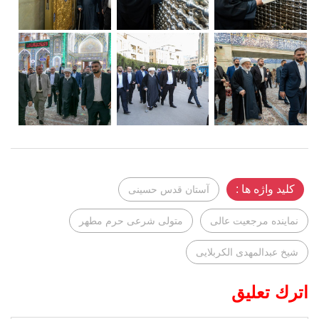
کلید واژه ها :
آستان قدس حسینی
نماینده مرجعیت عالی
متولی شرعی حرم مطهر
شیخ عبدالمهدی الکربلایی
اترك تعليق