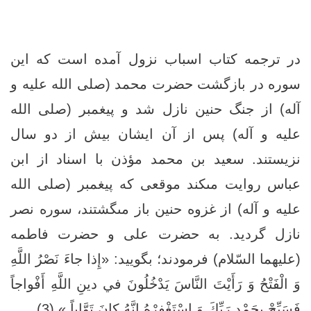
در ترجمه کتاب اسباب نزول آمده است که اين
سوره در بازگشت حضرت محمد (صلی الله علیه و
آله) از جنگ حنين نازل شد و پيغمبر (صلی الله
علیه و آله) پس از آن ایشان بيش از دو سال
نزيستند. سعيد بن محمد مؤذن با اسناد از ابن
عباس روايت مى‏كند موقعى كه پيغمبر (صلی الله
علیه و آله) از غزوه حنين باز مى‏گشتند، سوره نصر
نازل گرديد. به حضرت على و حضرت فاطمه
(علیهما السّلام) فرمودند؛ بگوييد: «إِذا جاءَ نَصْرُ اللَّهِ
وَ الْفَتْحُ وَ رَأَيْتَ النَّاسَ يَدْخُلُونَ في‏ دينِ اللَّهِ أَفْواجاً
فَسَبِّحْ بِحَمْدِ رَبِّكَ وَ اسْتَغْفِرْهُ إِنَّهُ كانَ تَوَّاباً.» (3)