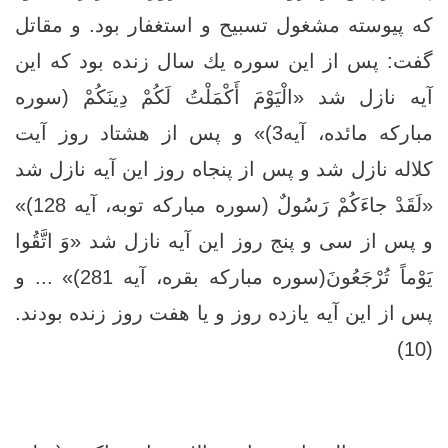
كه پيوسته مشغول تسبيح و استغفار بود. و مقاتل
گفت: پس از اين سوره يك سال زنده بود كه اين
آيه نازل شد «الْيَوْمَ أَكْمَلْتُ لَكُمْ دِينَكُمْ (سوره
مبارکه مائده، آیه3)» و پس از هشتاد روز آيت
كلاله نازل شد و پس از پنجاه روز اين آيه نازل شد
«لَقَدْ جاءَكُمْ رَسُولٌ (سوره مبارکه توبه، آیه 128)»
و پس از سى و پنج روز اين آيه نازل شد «وَ اتَّقُوا
يَوْماً تُرْجَعُونَ(سوره مبارکه بقره، آیه 281)» ... و
پس از اين آيه يازده روز و يا هفت روز زنده بودند.
(10)