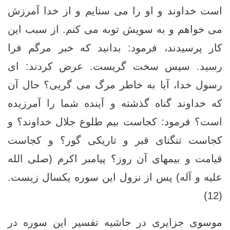
است خداوند و او را می ­ستایم و از خدا آمرزش
می ­خواهم و به سویش توبه می ­کنم. از سبب این
کار پرسیدند، فرمود: بدانید که خبر مرگم فرا
رسید. سپس سخت گریست. عرض کردند: ای
رسول خدا، آیا به خاطر مرگ می­ گریی؟ حال آن
که خداوند گناه گذشته و آینده شما را آمرزیده
است؟ فرمود: کجاست بیم طلوع جلال خداوند؟ و
کجاست تنگنای قبر و تاریکی گور؟ و کجاست
قیامت و بیمهای آن روز؟ پیامبر اکرم (صلی الله
علیه و آله) پس از نزول این سوره یکسال زیست.
(12)
موسوی جزایری در حاشیه تفسیر این سوره در