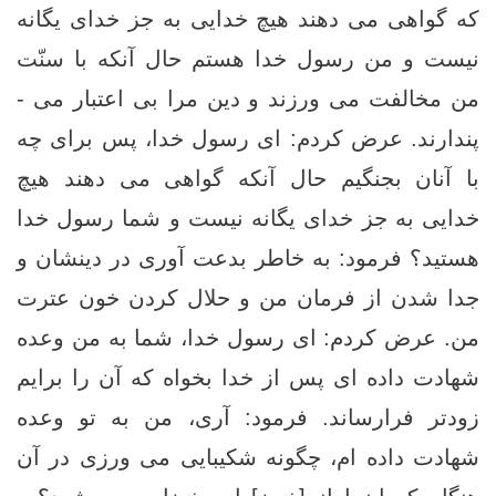
که گواهی می­ دهند هیچ خدایی به جز خدای یگانه
نیست و من رسول خدا هستم حال آنکه با سنّت
من مخالفت می ورزند و دین مرا بی ­اعتبار می ­
پندارند. عرض کردم: ای رسول خدا، پس برای چه
با آنان بجنگیم حال آنکه گواهی می­ دهند هیچ
خدایی به جز خدای یگانه نیست و شما رسول خدا
هستید؟ فرمود: به خاطر بدعت آوری در دینشان و
جدا شدن از فرمان من و حلال کردن خون عترت
من. عرض کردم: ای رسول خدا، شما به من وعده
شهادت داده ­ای پس از خدا بخواه که آن را برایم
زودتر فرارساند. فرمود: آری، من به تو وعده
شهادت داده ­ام، چگونه شکیبایی می ­ورزی در آن