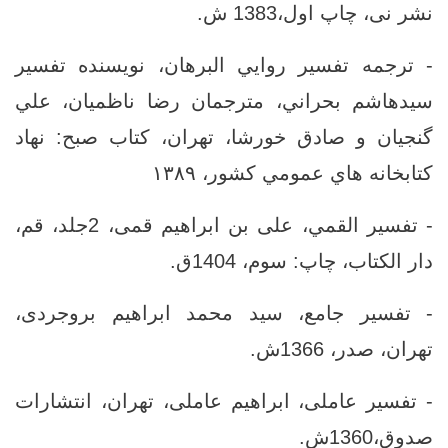
‏نشر نى، چاپ اول‏،1383 ش‏.
- ترجمه تفسير روايي البرهان، نويسنده تفسير
سيدهاشم بحراني، مترجمان رضا ناظميان، علي
گنجيان و صادق خورشا، تهران، كتاب صبح: نهاد
كتابخانه هاي عمومي كشور، ۱۳۸۹
- تفسير القمي، على بن ابراهيم قمى، 2جلد، قم،
دار الكتاب، چاپ: سوم، 1404ق.
- تفسير جامع‏، سید محمد ابراهیم بروجردى،
‏تهران، صدر، 1366ش.
- تفسير عاملى‏، ابراهيم عاملى، ‏تهران‏، انتشارات
صدوق،‏1360ش.