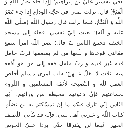
«في تفسير عليّ بن إبراهيم: [إِذا جاءَ نَصْرُ اللَّهِ وَ
الْفَتْحُ] قال: نزلت بمنى‏ في حجّة الوداع إِذا جاءَ نَصْرُ
اللَّهِ وَ الْفَتْحُ. فلمّا نزلت قال رسول اللّه (صلّى اللّه
عليه و آله): نعيت إليّ نفسي. فجاء إلى مسجد
الخيف فجمع النّاس ثمّ قال: نصر اللّه امرأ سمع
مقالتي فوعاها و بلّغها من لم يسمعها فربّ حامل
فقه غير فقيه و ربّ حامل فقه إلى من هو أفقه
منه. ثلاث لا يغلّ عليهنّ: قلب امرئ مسلم أخلص
العمل للّه و النّصيحة لأئمّة المسلمين و اللّزوم
لجماعتهم فإنّ دعوتهم محيطة من ورائهم. أيّها
النّاس إنّي تارك فيكم ما إن تمسّكتم به لن تضلّوا
كتاب اللّه و عترتي أهل بيتي. فإنّه قد نبّأني اللّطيف
الخبير أنّهما لن يفترقا حتّى يردا عليّ الحوض