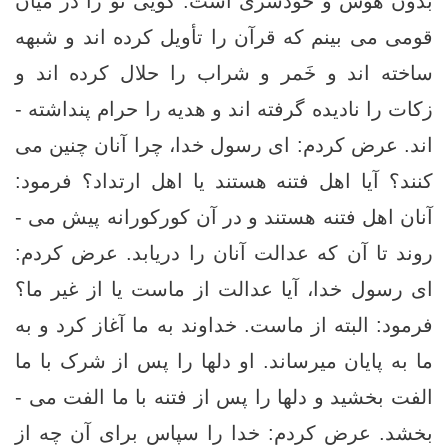
بدون هوس و خودسری است. گویی تو را در میان
قومی می ­بینم که قرآن را تأویل کرده ­اند و شبهه
ساخته­ اند و خَمر و شراب را حلال کرده ­اند و
زکات را نادیده گرفته ­اند و هدیه را حرام پنداشته ­
اند. عرض کردم: ای رسول خدا، چرا آنان چنین می
کنند؟ آیا اهل فتنه ­هستند یا اهل ارتداد؟ فرمود:
آنان اهل فتنه هستند و در آن کورکورانه پیش می ­
روند تا آن که عدالت آنان را دریابد. عرض کردم:
ای رسول خدا، آیا عدالت از ماست یا از غیر ما؟
فرمود: البته از ماست. خداوند به ما آغاز کرد و به
ما به پایان می­رساند. او دلها را پس از شرک با ما
الفت بخشید و دلها را پس از فتنه با ما الفت می ­
بخشد. عرض کردم: خدا را سپاس برای آن چه از