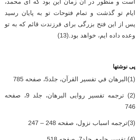
است و منظور در آن زمان این بود که ای محمد،
ایام تو گذشت و تمام فتوحات تو به پایان رسید
پس از این فتح بزرگی برای فرزندت قائم که به تو
وعده داده ایم، خواهد بود.(13)
پی نوشتها
(1)البرهان في تفسير القرآن، جلد‏5، صفحه 785
(2) ترجمه تفسیر روایی البرهان، جلد ‏9، صفحه
746
(3)ترجمه اسباب نزول، صفحه 248 – 247
(4) تفسير جامع، جلد‏7، صفحه 518