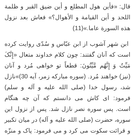
قال: «فأين هول المطلع و أين ضيق القبر و ظلمة
اللحد و أين القيامة و الأهوال؟» فعاش بعد نزول
هذه السورة عاما.»(11)
ابن شهر آشوب از ابن عبّاس و سُدّی روایت کرده
است که آنان گفتند: چون کلام خداوند متعال «إِنَّکَ
مَیِّتٌ وَ إِنَّهُم مَّیِّتُونَ: قطعاً تو خواهی مُرد و آنان
(نیز) خواهند مُرد. (سوره مبارکه زمر، آیه 30)»نازل
شد، رسول خدا (صلی الله علیه و آله و سلم)
فرمود: ای کاش می دانستم که آن چه هنگام
است. پس سوره نصر نازل شد. پس از نزول این
سوره، حضرت (صلی الله علیه و آله) در میان تکبیر
و قرائت سکوت می­ کرد و می ­فرمود: پاک و منزّه