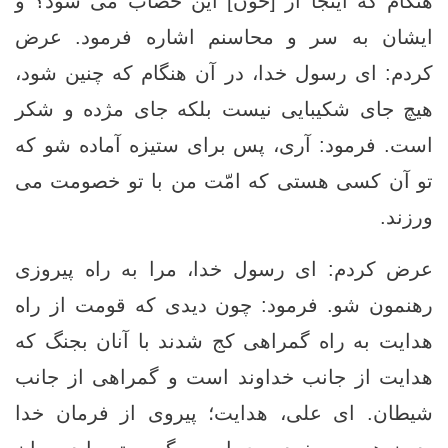
هنگام که اینجا از [خون] این خضاب می­ شود؟ و
ایشان به سر و محاسنم اشاره فرمود. عرض
کردم: ای رسول خدا، در آن هنگام که چنین شود،
هیچ جای شکیبایی نیست بلکه جای مژده و شکر
است. فرمود: آری، پس برای ستیزه آماده شو که
تو آن کسی هستی که امّت من با تو خصومت می
ورزند.
عرض کردم: ای رسول خدا، مرا به راه پیروزی
رهنمون شو. فرمود: چون دیدی که قومت از راه
هدایت به راه گمراهی کج شدند با آنان بجنگ که
هدایت از جانب خداوند است و گمراهی از جانب
شیطان. ای علی، هدایت؛ پیروی از فرمان خدا