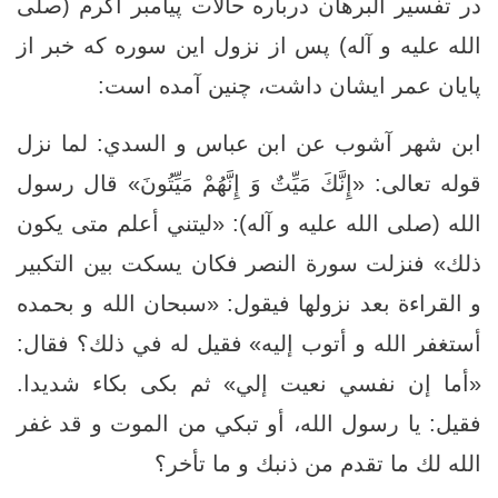
در تفسیر البرهان درباره حالات پیامبر اکرم (صلی
الله علیه و آله) پس از نزول این سوره که خبر از
پایان عمر ایشان داشت، چنین آمده است:
ابن شهر آشوب عن ابن عباس و السدي: لما نزل
قوله تعالى: «إِنَّكَ مَيِّتٌ وَ إِنَّهُمْ مَيِّتُونَ» قال رسول
الله (صلى الله عليه و آله): «ليتني أعلم متى يكون
ذلك» فنزلت سورة النصر فكان يسكت بين التكبير
و القراءة بعد نزولها فيقول: «سبحان الله و بحمده
أستغفر الله و أتوب إليه» فقيل له في ذلك؟ فقال:
«أما إن نفسي نعيت إلي» ثم بكى بكاء شديدا.
فقيل: يا رسول الله، أو تبكي من الموت و قد غفر
الله لك ما تقدم من ذنبك و ما تأخر؟