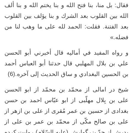
فقال: بل منا، بنا فتح الله و بنا يختم الله و بنا ألف
الله بين القلوب بعد الشرك و بنا يؤلف بين القلوب
بعد الفتنة. فقلت: الحمد لله على ما وهب لنا من
فضله.»
و رواه المفيد في أماليه قال أخبرني أبو الحسن
علي بن بلال المهلبي قال حدثنا أبو العباس أحمد
بن الحسين البغدادي و ساق الحديث إلى آخره.(6)
شیخ در امالی از محمّد بن محمّد از ابو الحسن
علی بن بِلال مهلّبی از ابو عبّاس احمد بن حسن
بغدادی از حسین بن عمر مُقری از علی بن ازهر از
علی بن صالح مکّی از محمّد بن عمر بن علی از
پدرش از جدّ بزرگوارش (علیه السّلام) روایت کرده