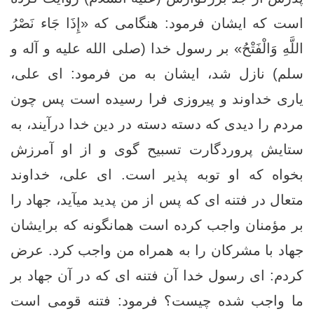
است که ایشان فرمود: هنگامی که «إِذَا جَاء نَصْرُ
اللَّهِ وَالْفَتْحُ» بر رسول خدا (صلی الله علیه و آله و
سلم) نازل شد، ایشان به من فرمود: ای علی،
یاری خداوند و پیروزی فرا رسیده است پس چون
مردم را دیدی که دسته دسته در دین خدا درآیند، به
ستایش پروردگارت تسبیح گوی و از او آمرزش
بخواه که او توبه پذیر است. ای علی، خداوند
متعال در فتنه ­ای که پس از من پدید می­آید، جهاد را
بر مؤمنان واجب کرده است همانگونه که برایشان
جهاد با مشرکان را به همراه من واجب کرد. عرض
کردم: ای رسول خدا آن فتنه ­ای که در آن جهاد بر
ما واجب شده چیست؟ فرمود: فتنه قومی است