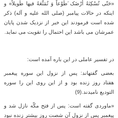
«حَتّى تُسْکِنَهُ أَرْضَک َطَوْعاً وَ تُمَتِّعَهُ فیها طَویلاً» و
اینکه در حالات پیامبر (صلی الله علیه و آله) ذکر
شده است فرمودند این خبر از نزدیک شدن پایان
عمرشان می باشد این احتمال را تقویت می نماید.
در تفسیر عاملی در این باره آمده است:
بعضى گفته‏اند: پس از نزول اين سوره پيغمبر
هفتاد روز زنده بود و از اين روى اين را سوره
التوديع ناميدند.(9)
«ماوردى گفته است: پس از فتح مكّه نازل شد و
پيغمبر پس از نزول آن شصت روز بيشتر زنده نبود