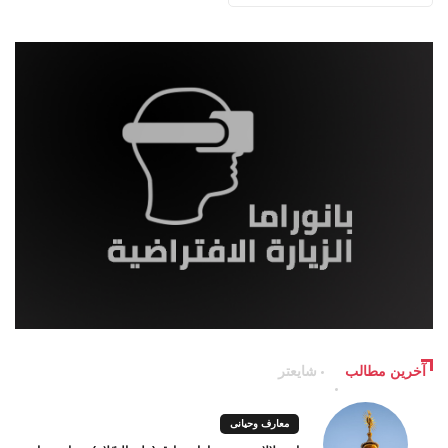
آخرین مطالب
شایعتر
معارف وحیانی