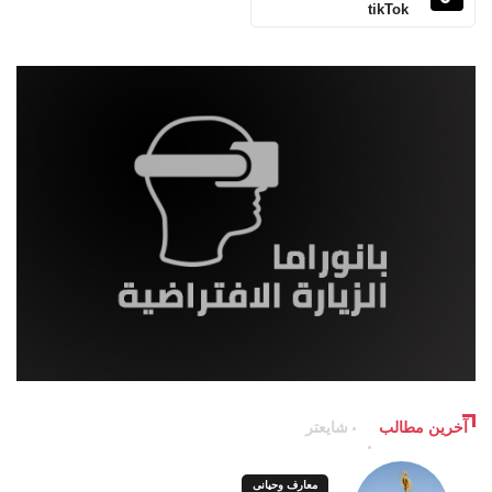
tikTok
آخرین مطالب
شایعتر
معارف وحیانی