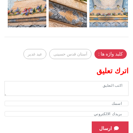
کلید واژه ها :
آستان قدس حسینی
عید غدیر
اترك تعليق
ارسال